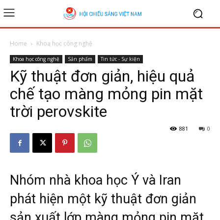
Home
Khoa học công nghệ
Khoa học công nghệ
Sản phẩm
Tin tức - Sự kiện
Kỹ thuật đơn giản, hiệu quả
chế tạo màng mỏng pin mặt
trời perovskite
881
0
Nhóm nhà khoa học Ý và Iran
phát hiện một kỹ thuật đơn giản
sản xuất lớp màng mỏng pin mặt