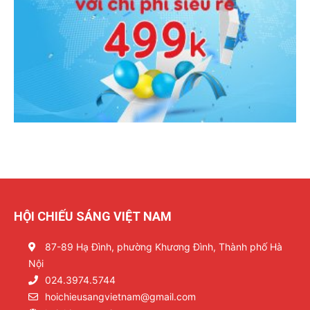
HỘI CHIẾU SÁNG VIỆT NAM
87-89 Hạ Đình, phường Khương Đình, Thành phố Hà
Nội
024.3974.5744
hoichieusangvietnam@gmail.com