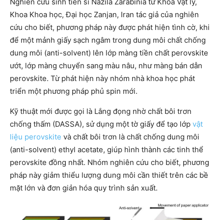
Nghiên cứu sinh tiến sĩ Nazila Zarabinia từ Khoa Vật lý,
Khoa Khoa học, Đại học Zanjan, Iran tác giả của nghiên
cứu cho biết, phương pháp này được phát hiện tình cờ, khi
để một mảnh giấy sạch ngâm trong dung môi chất chống
dung môi (anti-solvent) lên lớp màng tiền chất perovskite
ướt, lớp màng chuyển sang màu nâu, như màng bán dẫn
perovskite. Từ phát hiện này nhóm nhà khoa học phát
triển một phương pháp phủ spin mới.
Kỹ thuật mới được gọi là Lắng đọng nhờ chất bôi trơn
chống thấm (DASSA), sử dụng một tờ giấy để tạo lớp
vật
liệu perovskite
và chất bôi trơn là chất chống dung môi
(anti-solvent) ethyl acetate, giúp hình thành các tinh thể
perovskite đồng nhất. Nhóm nghiên cứu cho biết, phương
pháp này giảm thiểu lượng dung môi cần thiết trên các bề
mặt lớn và đơn giản hóa quy trình sản xuất.