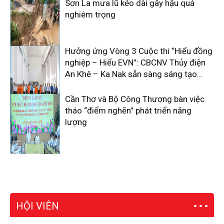
Sơn La mưa lũ kéo dài gây hậu quả
nghiêm trọng
Hưởng ứng Vòng 3 Cuộc thi “Hiểu đồng
nghiệp – Hiểu EVN”: CBCNV Thủy điện
An Khê – Ka Nak sẵn sàng sáng tạo...
Cần Thơ và Bộ Công Thương bàn việc
tháo “điểm nghẽn” phát triển năng
lượng
HỘI VIÊN