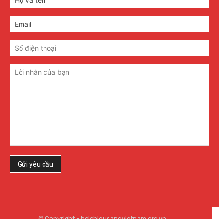
© Copyright - hoichieusangvietnam.org.vn