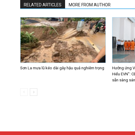
RELATED ARTICLES
MORE FROM AUTHOR
Sơn La mưa lũ kéo dài gây hậu quả nghiêm trọng
Hưởng ứng Vò
Hiểu EVN”: C
sẵn sàng sáng