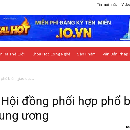
Tin mới nhất
Vide
n Ra Thế Giới
Khoa Học Công Nghệ
Sản Phẩm
Văn Bản Pháp 
phổ biến, giáo dục...
 Hội đồng phối hợp phổ b
rung ương