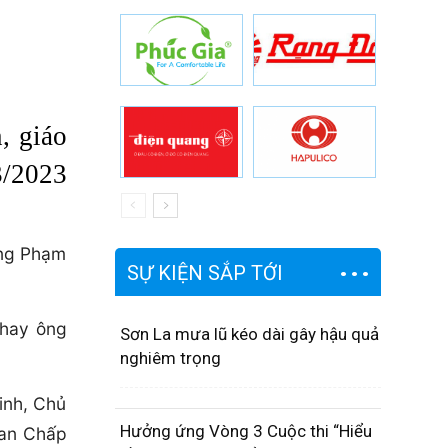
, giáo
3/2023
ông Phạm
SỰ KIỆN SẮP TỚI
thay ông
Sơn La mưa lũ kéo dài gây hậu quả
nghiêm trọng
inh, Chủ
Hưởng ứng Vòng 3 Cuộc thi “Hiểu
Ban Chấp