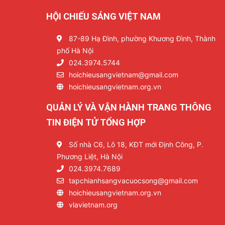
HỘI CHIẾU SÁNG VIỆT NAM
87-89 Hạ Đình, phường Khương Đình, Thành
phố Hà Nội
024.3974.5744
hoichieusangvietnam@gmail.com
hoichieusangvietnam.org.vn
QUẢN LÝ VÀ VẬN HÀNH TRANG THÔNG
TIN ĐIỆN TỬ TỔNG HỢP
Số nhà C6, Lô 18, KĐT mới Định Công, P.
Phương Liệt, Hà Nội
024.3974.7689
tapchianhsangvacuocsong@gmail.com
hoichieusangvietnam.org.vn
vlavietnam.org