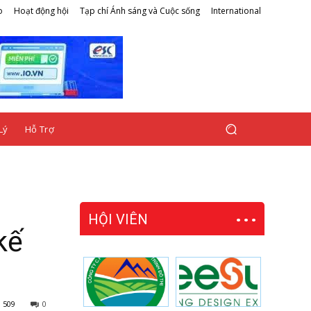
o
Hoạt động hội
Tạp chí Ánh sáng và Cuộc sống
International
Lý
Hỗ Trợ
HỘI VIÊN
kế
509
0