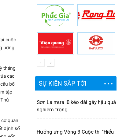
ại cuộc
g ương,
ỳ tháng
của các
SỰ KIỆN SẮP TỚI
 cầu bổ
ểm tập
 Thủ
Sơn La mưa lũ kéo dài gây hậu quả
nghiêm trọng
, cơ quan
ết định số
Hưởng ứng Vòng 3 Cuộc thi “Hiểu
ông vốn