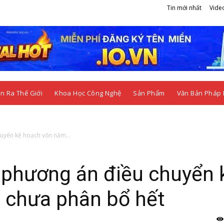
Tin mới nhất
Vide
n Ra Thế Giới
Khoa Học Công Nghệ
Sản Phẩm
Văn Bản Pháp 
uyển kế hoạch vốn năm...
 phương án điều chuyển 
 chưa phân bổ hết