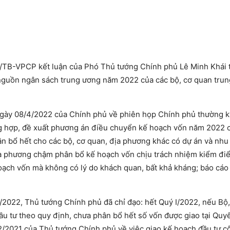
TB-VPCP kết luận của Phó Thủ tướng Chính phủ Lê Minh Khái t
nguồn ngân sách trung ương năm 2022 của các bộ, cơ quan trun
gày 08/4/2022 của Chính phủ về phiên họp Chính phủ thường k
ng hợp, đề xuất phương án điều chuyển kế hoạch vốn năm 2022 
n bổ hết cho các bộ, cơ quan, địa phương khác có dự án và nhu
ịa phương chậm phân bổ kế hoạch vốn chịu trách nhiệm kiểm đi
hoạch vốn mà không có lý do khách quan, bất khả kháng; báo cáo
2022, Thủ tướng Chính phủ đã chỉ đạo: hết Quý I/2022, nếu Bộ
ầu tư theo quy định, chưa phân bổ hết số vốn được giao tại Quy
2021 của Thủ tướng Chính phủ về việc giao kế hoạch đầu tư c