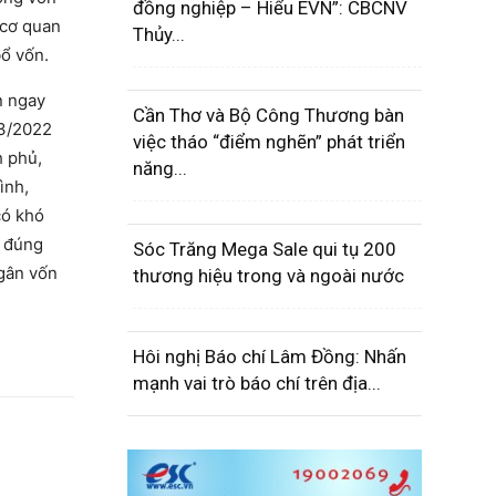
đồng nghiệp – Hiểu EVN”: CBCNV
 cơ quan
Thủy...
ổ vốn.
n ngay
Cần Thơ và Bộ Công Thương bàn
/3/2022
việc tháo “điểm nghẽn” phát triển
h phủ,
năng...
ình,
có khó
, đúng
Sóc Trăng Mega Sale qui tụ 200
ngân vốn
thương hiệu trong và ngoài nước
Hôi nghị Báo chí Lâm Đồng: Nhấn
mạnh vai trò báo chí trên địa...