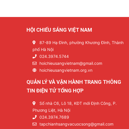
HỘI CHIẾU SÁNG VIỆT NAM
87-89 Hạ Đình, phường Khương Đình, Thành
phố Hà Nội
024.3974.5744
hoichieusangvietnam@gmail.com
hoichieusangvietnam.org.vn
QUẢN LÝ VÀ VẬN HÀNH TRANG THÔNG
TIN ĐIỆN TỬ TỔNG HỢP
Số nhà C6, Lô 18, KĐT mới Định Công, P.
Phương Liệt, Hà Nội
024.3974.7689
tapchianhsangvacuocsong@gmail.com