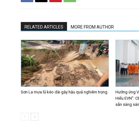
RELATED ARTICLES
MORE FROM AUTHOR
Sơn La mưa lũ kéo dài gây hậu quả nghiêm trọng
Hưởng ứng Vò
Hiểu EVN”: C
sẵn sàng sáng