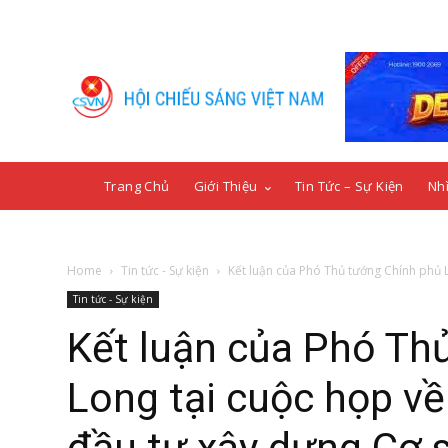
Trang Chủ
Giới Thiệu
Tin Tức – Sự Kiện
Nhì
Home
Tin tức - Sự kiện
Kết luận của Phó Thủ tướng Chính phủ L
Tin tức - Sự kiện
Kết luận của Phó Th
Long tại cuộc họp về 