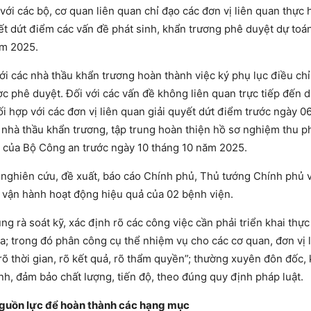
với các bộ, cơ quan liên quan chỉ đạo các đơn vị liên quan thực 
t dứt điểm các vấn đề phát sinh, khẩn trương phê duyệt dự toán
ăm 2025.
với các nhà thầu khẩn trương hoàn thành việc ký phụ lục điều ch
ợc phê duyệt. Đối với các vấn đề không liên quan trực tiếp đến 
ối hợp với các đơn vị liên quan giải quyết dứt điểm trước ngày 0
 nhà thầu khẩn trương, tập trung hoàn thiện hồ sơ nghiệm thu 
y của Bộ Công an trước ngày 10 tháng 10 năm 2025.
an nghiên cứu, đề xuất, báo cáo Chính phủ, Thủ tướng Chính phủ 
o vận hành hoạt động hiệu quả của 02 bệnh viện.
ung rà soát kỹ, xác định rõ các công việc cần phải triển khai thự
a; trong đó phân công cụ thể nhiệm vụ cho các cơ quan, đơn vị 
, rõ thời gian, rõ kết quả, rõ thẩm quyền”; thường xuyên đôn đốc, 
inh, đảm bảo chất lượng, tiến độ, theo đúng quy định pháp luật.
 nguồn lực để hoàn thành các hạng mục