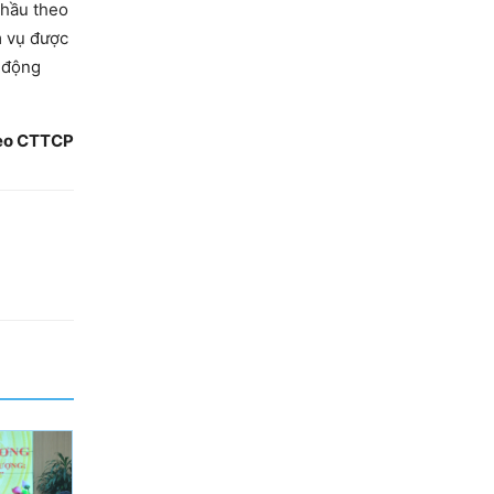
thầu theo
m vụ được
t động
eo CTTCP