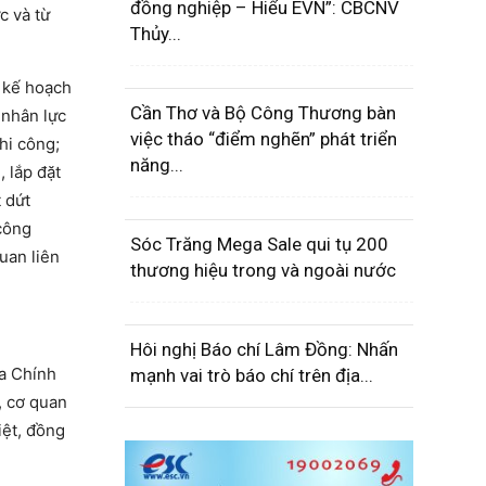
đồng nghiệp – Hiểu EVN”: CBCNV
c và từ
Thủy...
i kế hoạch
Cần Thơ và Bộ Công Thương bàn
 nhân lực
việc tháo “điểm nghẽn” phát triển
hi công;
năng...
 lắp đặt
 dứt
 công
Sóc Trăng Mega Sale qui tụ 200
uan liên
thương hiệu trong và ngoài nước
Hôi nghị Báo chí Lâm Đồng: Nhấn
ủa Chính
mạnh vai trò báo chí trên địa...
, cơ quan
iệt, đồng