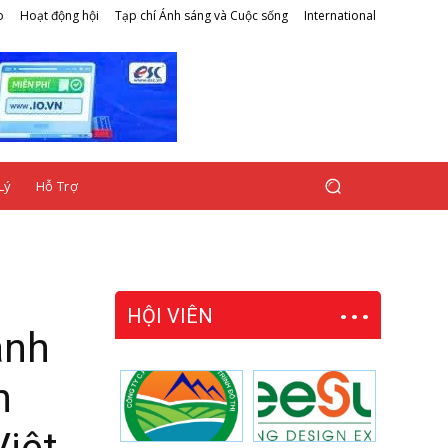
o
Hoạt động hội
Tạp chí Ánh sáng và Cuộc sống
International
Lý
Hỗ Trợ
HỘI VIÊN
ành
n