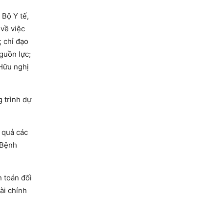
 Bộ Y tế,
 về việc
; chỉ đạo
guồn lực;
 Hữu nghị
 trình dự
 quả các
 Bệnh
h toán đối
ài chính