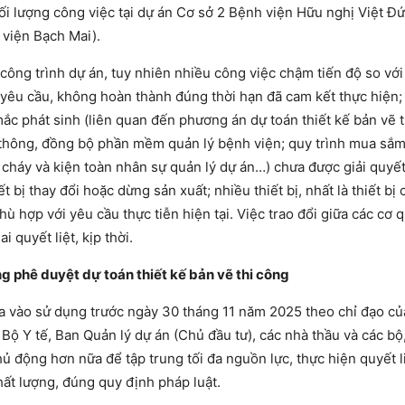
ối lượng công việc tại dự án Cơ sở 2 Bệnh viện Hữu nghị Việt Đứ
 viện Bạch Mai).
 công trình dự án, tuy nhiên nhiều công việc chậm tiến độ so vớ
g yêu cầu, không hoàn thành đúng thời hạn đã cam kết thực hiện;
c phát sinh (liên quan đến phương án dự toán thiết kế bản vẽ t
ên thông, đồng bộ phần mềm quản lý bệnh viện; quy trình mua sắm,
a cháy và kiện toàn nhân sự quản lý dự án…) chưa được giải quyết
t bị thay đổi hoặc dừng sản xuất; nhiều thiết bị, nhất là thiết bị
 hợp với yêu cầu thực tiễn hiện tại. Việc trao đổi giữa các cơ q
 quyết liệt, kịp thời.
g phê duyệt dự toán thiết kế bản vẽ thi công
ưa vào sử dụng trước ngày 30 tháng 11 năm 2025 theo chỉ đạo c
ộ Y tế, Ban Quản lý dự án (Chủ đầu tư), các nhà thầu và các bộ
chủ động hơn nữa để tập trung tối đa nguồn lực, thực hiện quyết l
hất lượng, đúng quy định pháp luật.