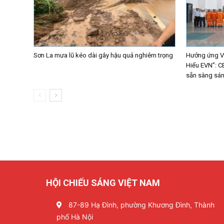
Sơn La mưa lũ kéo dài gây hậu quả nghiêm trọng
Hưởng ứng Vò
Hiểu EVN”: C
sẵn sàng sáng
HỘI CHIẾU SÁNG VIỆT NAM
87-89 Hạ Đình, phường Khương Đình, Thành
phố Hà Nội