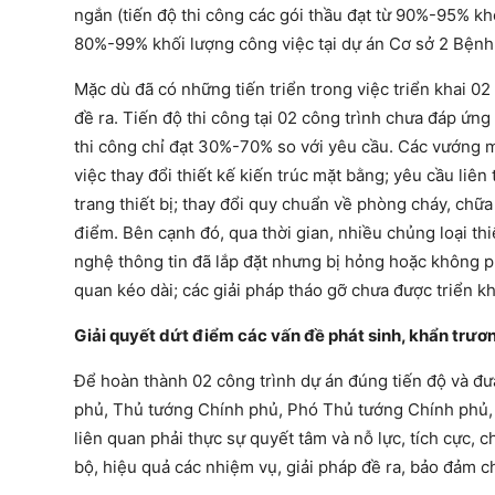
ngắn (tiến độ thi công các gói thầu đạt từ 90%-95% kh
80%-99% khối lượng công việc tại dự án Cơ sở 2 Bệnh
Mặc dù đã có những tiến triển trong việc triển khai 02
đề ra. Tiến độ thi công tại 02 công trình chưa đáp ứn
thi công chỉ đạt 30%-70% so với yêu cầu. Các vướng mắ
việc thay đổi thiết kế kiến trúc mặt bằng; yêu cầu li
trang thiết bị; thay đổi quy chuẩn về phòng cháy, chữ
điểm. Bên cạnh đó, qua thời gian, nhiều chủng loại thiế
nghệ thông tin đã lắp đặt nhưng bị hỏng hoặc không phù
quan kéo dài; các giải pháp tháo gỡ chưa được triển khai
Giải quyết dứt điểm các vấn đề phát sinh, khẩn trươn
Để hoàn thành 02 công trình dự án đúng tiến độ và đ
phủ, Thủ tướng Chính phủ, Phó Thủ tướng Chính phủ, B
liên quan phải thực sự quyết tâm và nỗ lực, tích cực, 
bộ, hiệu quả các nhiệm vụ, giải pháp đề ra, bảo đảm c