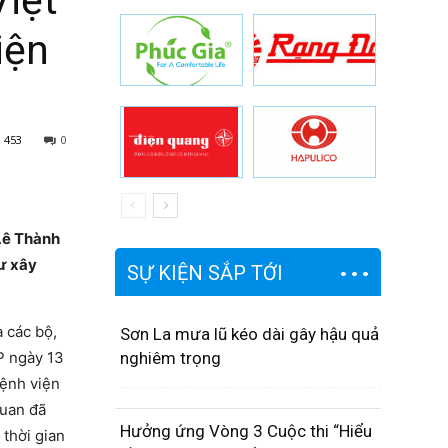
Việt
iện
453
0
Lê Thành
tư xây
SỰ KIỆN SẮP TỚI
 các bộ,
Sơn La mưa lũ kéo dài gây hậu quả
P ngày 13
nghiêm trọng
Bệnh viện
quan đã
Hưởng ứng Vòng 3 Cuộc thi “Hiểu
 thời gian