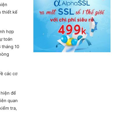
hiện
 thiết kế
ỉnh hợp
dự toán
6 tháng 10
phòng
về các cơ
c hiện để
liên quan
kiểm tra,