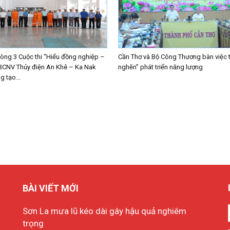
ng 3 Cuộc thi “Hiểu đồng nghiệp –
Cần Thơ và Bộ Công Thương bàn việc 
BCNV Thủy điện An Khê – Ka Nak
nghẽn” phát triển năng lượng
 tạo...
BÀI VIẾT MỚI
Sơn La mưa lũ kéo dài gây hậu quả nghiêm
trọng