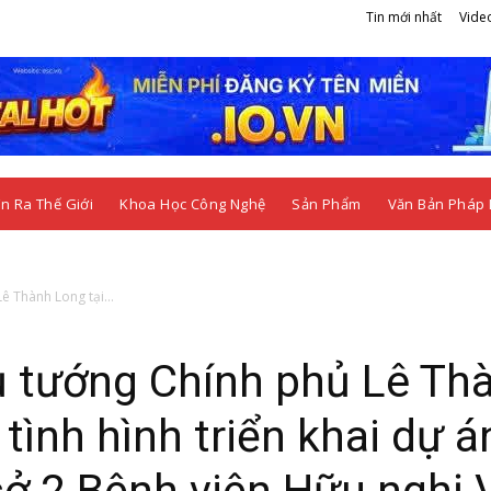
Tin mới nhất
Vide
n Ra Thế Giới
Khoa Học Công Nghệ
Sản Phẩm
Văn Bản Pháp 
ê Thành Long tại...
ủ tướng Chính phủ Lê Th
tình hình triển khai dự á