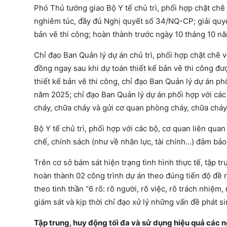
Phó Thủ tướng giao Bộ Y tế chủ trì, phối hợp chặt chẽ 
nghiêm túc, đầy đủ Nghị quyết số 34/NQ-CP; giải quyế
bản vẽ thi công; hoàn thành trước ngày 10 tháng 10 n
Chỉ đạo Ban Quản lý dự án chủ trì, phối hợp chặt chẽ 
đồng ngay sau khi dự toán thiết kế bản vẽ thi công đư
thiết kế bản vẽ thi công, chỉ đạo Ban Quản lý dự án ph
năm 2025; chỉ đạo Ban Quản lý dự án phối hợp với các
cháy, chữa cháy và gửi cơ quan phòng cháy, chữa chá
Bộ Y tế chủ trì, phối hợp với các bộ, cơ quan liên qu
chế, chính sách (như về nhân lực, tài chính…) đảm bả
Trên cơ sở bám sát hiện trạng tình hình thực tế, tập tr
hoàn thành 02 công trình dự án theo đúng tiến độ đề r
theo tinh thần “6 rõ: rõ người, rõ việc, rõ trách nhiệm
giám sát và kịp thời chỉ đạo xử lý những vấn đề phát s
Tập trung, huy động tối đa và sử dụng hiệu quả các