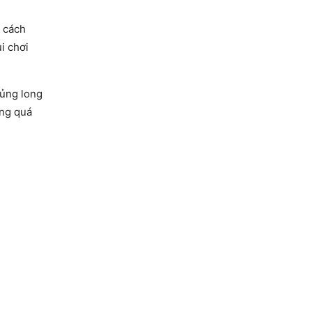
 cách
i chơi
hủng long
ong quá