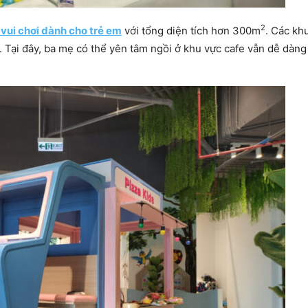
2
 vui chơi dành cho trẻ em
với tổng diện tích hơn 300m
. Các kh
i. Tại đây, ba mẹ có thể yên tâm ngồi ở khu vực cafe vẫn dễ dàng