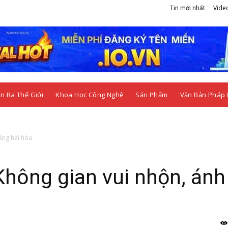
Tin mới nhất
Vide
n Ra Thế Giới
Khoa Học Công Nghệ
Sản Phẩm
Văn Bản Pháp 
áng hài hòa
hông gian vui nhộn, ánh