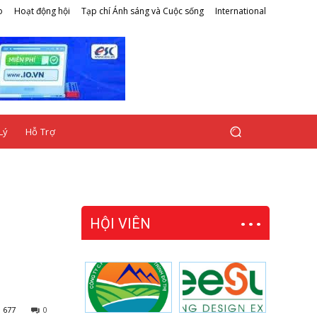
o
Hoạt động hội
Tạp chí Ánh sáng và Cuộc sống
International
Lý
Hỗ Trợ
HỘI VIÊN
677
0