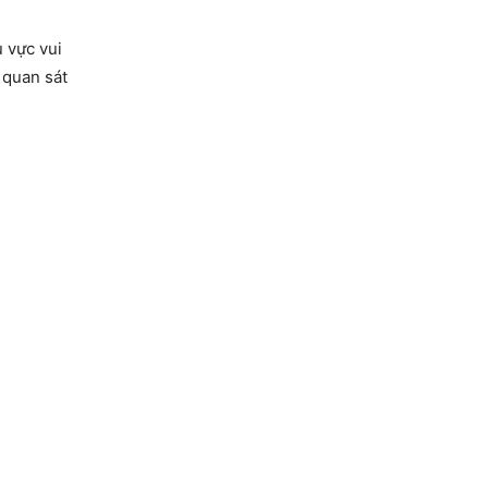
u vực vui
 quan sát