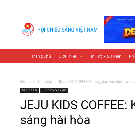
Trang Chủ
Giới Thiệu
Tin Tức – Sự Kiện
Nhì
Home
Sản phẩm
JEJU KIDS COFFEE: Không gian vui nhộn, ánh s
Sản phẩm
Tin tức - Sự kiện
JEJU KIDS COFFEE: K
sáng hài hòa