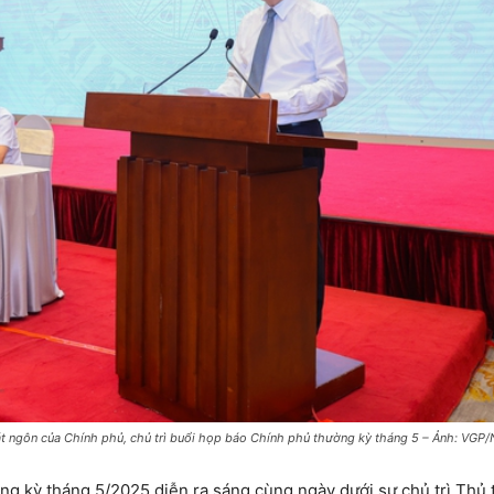
t ngôn của Chính phủ, chủ trì buổi họp báo Chính phủ thường kỳ tháng 5 – Ảnh: VGP/
g kỳ tháng 5/2025 diễn ra sáng cùng ngày dưới sự chủ trì Thủ 