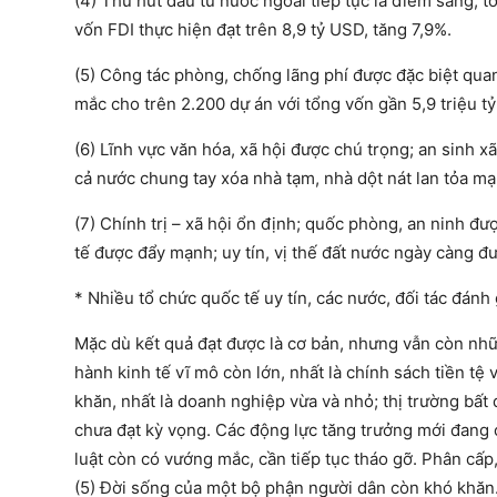
(4) Thu hút đầu tư nước ngoài tiếp tục là điểm sáng; 
vốn FDI thực hiện đạt trên 8,9 tỷ USD, tăng 7,9%.
(5) Công tác phòng, chống lãng phí được đặc biệt quan
mắc cho trên 2.200 dự án với tổng vốn gần 5,9 triệu 
(6) Lĩnh vực văn hóa, xã hội được chú trọng; an sinh 
cả nước chung tay xóa nhà tạm, nhà dột nát lan tỏa m
(7) Chính trị – xã hội ổn định; quốc phòng, an ninh đư
tế được đẩy mạnh; uy tín, vị thế đất nước ngày càng đ
* Nhiều tổ chức quốc tế uy tín, các nước, đối tác đán
Mặc dù kết quả đạt được là cơ bản, nhưng vẫn còn nhữn
hành kinh tế vĩ mô còn lớn, nhất là chính sách tiền tệ
khăn, nhất là doanh nghiệp vừa và nhỏ; thị trường bất
chưa đạt kỳ vọng. Các động lực tăng trưởng mới đang ở
luật còn có vướng mắc, cần tiếp tục tháo gỡ. Phân cấp,
(5) Đời sống của một bộ phận người dân còn khó khăn.