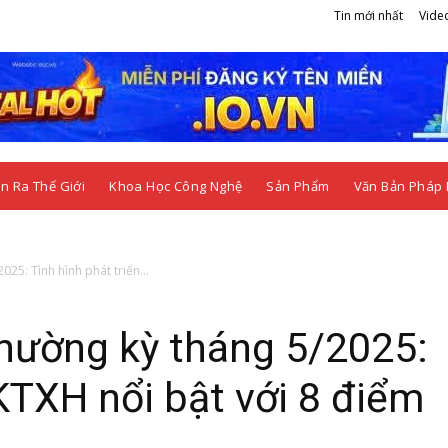
Tin mới nhất
Vide
n Ra Thế Giới
Khoa Học Công Nghệ
Sản Phẩm
Văn Bản Pháp 
25: Tình hình phát triển...
hường kỳ tháng 5/2025:
 KTXH nổi bật với 8 điểm