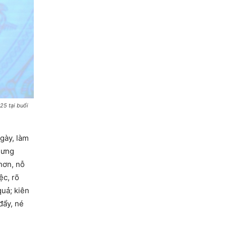
25 tại buổi
gày, làm
hưng
hơn, nỗ
ệc, rõ
quả; kiên
đẩy, né