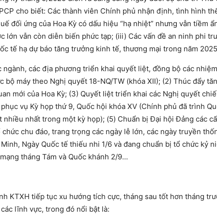
CP cho biết: Các thành viên Chính phủ nhận định
,
tình hình thế
 thuế đối ứng của Hoa Kỳ có dấu hiệu “hạ nhiệt” nhưng vẫn tiềm ẩ
ớc lớn vẫn còn diễn biến phức tạp; (iii) Các vấn đề an ninh phi tr
uốc tế hạ dự báo tăng trưởng kinh tế, thương mại trong năm 2025
ngành, các địa phương triển khai quyết liệt, đồng bộ các nhiệm 
hức bộ máy theo Nghị quyết 18-NQ/TW (khóa XII); (2) Thúc đẩy tă
uan mới của Hoa Kỳ; (3) Quyết liệt triển khai các Nghị quyết chi
liệu phục vụ Kỳ họp thứ 9, Quốc hội khóa XV (Chính phủ đã trình Q
t nhiều nhất trong một kỳ họp); (5) Chuẩn bị Đại hội Đảng các cấp
ổ chức chu đáo, trang trọng các ngày lễ lớn, các ngày truyền thố
Minh, Ngày Quốc tế thiếu nhi 1/6 và đang chuẩn bị tổ chức kỷ n
 mạng tháng Tám và Quốc khánh 2/9…
nh KTXH tiếp tục xu hướng tích cực, tháng sau tốt hơn tháng trư
ác lĩnh vực, trong đó nổi bật là: