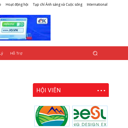
o
Hoạt động hội
Tạp chí Ánh sáng và Cuộc sống
International
Lý
Hỗ Trợ
HỘI VIÊN