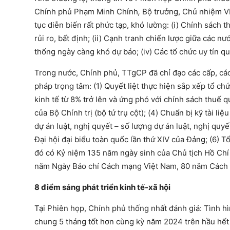
Chính phủ Phạm Minh Chính
,
Bộ trưởng, Chủ nhiệm VP
tục diễn biến rất phức tạp, khó lường: (i) Chính sách
rủi ro, bất định; (ii) Cạnh tranh chiến lược giữa các nư
thống ngày càng khó dự báo; (iv) Các tổ chức uy tín q
Trong nước, Chính phủ, TTgCP đã chỉ đạo các cấp, các 
pháp trọng tâm: (1) Quyết liệt thực hiện sắp xếp tổ c
kinh tế từ 8% trở lên và ứng phó với chính sách thuế q
của Bộ Chính trị (bộ tứ trụ cột); (4) Chuẩn bị kỹ tài 
dự án luật, nghị quyết – số lượng dự án luật, nghị quyế
Đại hội đại biểu toàn quốc lần thứ XIV của Đảng; (6) T
đó có Kỷ niệm 135 năm ngày sinh của Chủ tịch Hồ Chí 
năm Ngày Báo chí Cách mạng Việt Nam, 80 năm Cách
8 điểm sáng phát triển kinh tế-xã hội
Tại Phiên họp, Chính phủ thống nhất đánh giá: Tình hì
chung 5 tháng tốt hơn cùng kỳ năm 2024 trên hầu hết c