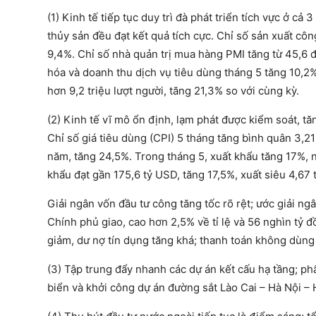
(1) Kinh tế tiếp tục duy trì đà phát triển tích vực ở cả
thủy sản đều đạt kết quả tích cực. Chỉ số sản xuất côn
9,4%. Chỉ số nhà quản trị mua hàng PMI tăng từ 45,6 
hóa và doanh thu dịch vụ tiêu dùng tháng 5 tăng 10,2
hơn 9,2 triệu lượt người, tăng 21,3% so với cùng kỳ.
(2) Kinh tế vĩ mô ổn định, lạm phát được kiểm soát, t
Chỉ số giá tiêu dùng (CPI) 5 tháng tăng bình quân 3,2
năm, tăng 24,5%. Trong tháng 5, xuất khẩu tăng 17%, 
khẩu đạt gần 175,6 tỷ USD, tăng 17,5%, xuất siêu 4,67
Giải ngân vốn đầu tư công tăng tốc rõ rệt; ước giải n
Chính phủ giao, cao hơn 2,5% về tỉ lệ và 56 nghìn tỷ đồ
giảm, dư nợ tín dụng tăng khá; thanh toán không dùng
(3) Tập trung đẩy nhanh các dự án kết cấu hạ tầng; p
biển và khởi công dự án đường sắt Lào Cai – Hà Nội –