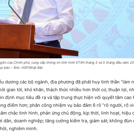
gôn của Chính phủ, cung cấp thông tin tình hình KTXH tháng 5 và 5 tháng đầu năm 20
ọp báo – Ảnh: VGP/Nhật Bắc
ểu dương các bộ ngành, địa phương đã phát huy tinh thần “làm n
i gian tới, khó khăn, thách thức nhiều hơn thời cơ, thuận lợi, n
ên định mục tiêu đề ra và tập trung thực hiện với quyết tâm cao 
rọng điểm hơn; phân công nhiệm vụ bảo đảm 6 rõ “rõ người, rõ vi
nắm chắc tình hình, phản ứng chủ động, kịp thời, linh hoạt, hiệu 
ời dân, doanh nghiệp; tăng cường kiểm tra, giám sát; không đùn 
thời, nghiêm minh.