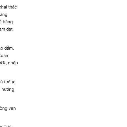
khai thác
tăng
lẻ hàng
Nam đạt
ảo đảm.
 toán
14%, nhập
hủ tướng
xu hướng
ường ven