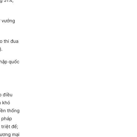
ng 51%;
ỡ vướng
o thi đua
).
 nhập quốc
o điều
n khó
uyền thống
, pháp
triệt để;
hương mại