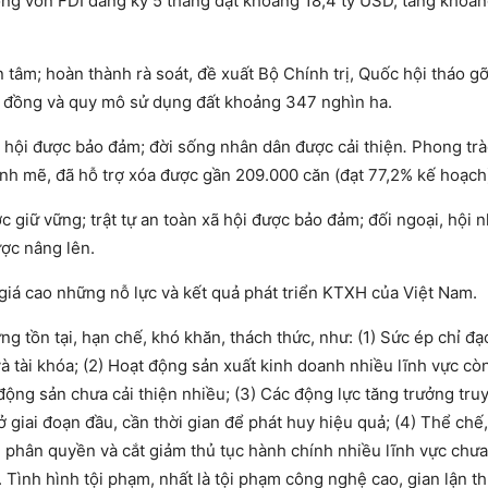
tổng vốn FDI đăng ký 5 tháng đạt khoảng 18,4 tỷ USD, tăng khoả
 tâm; hoàn thành rà soát, đề xuất Bộ Chính trị, Quốc hội tháo g
tỷ đồng và quy mô sử dụng đất khoảng 347 nghìn ha.
xã hội được bảo đảm; đời sống nhân dân được cải thiện
.
Phong trà
ạnh mẽ, đã hỗ trợ xóa được gần 209.000 căn (đạt 77,2% kế hoạch
ợc giữ vững; trật tự an toàn xã hội được bảo đảm; đối ngoại, hội
ược nâng lên.
h giá cao những nỗ lực và kết quả phát triển KTXH của Việt Nam.
g tồn tại, hạn chế, khó khăn, thách thức, như: (1) Sức ép chỉ đạ
 và tài khóa; (2) Hoạt động sản xuất kinh doanh nhiều lĩnh vực cò
 động sản chưa cải thiện nhiều; (3) Các động lực tăng trưởng tr
 giai đoạn đầu, cần thời gian để phát huy hiệu quả; (4) Thể chế
 phân quyền và cắt giảm thủ tục hành chính nhiều lĩnh vực chưa 
 Tình hình tội phạm, nhất là tội phạm công nghệ cao, gian lận t