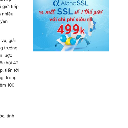
 giới tiếp
n nhiều
uyền
.
vụ, giải
ng trưởng
ến lược
uốc hội 42
, tiến tới
ng, trong
iệm 100
ớc, tính