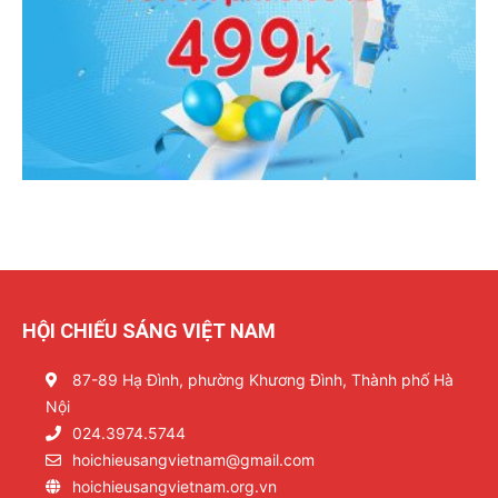
HỘI CHIẾU SÁNG VIỆT NAM
87-89 Hạ Đình, phường Khương Đình, Thành phố Hà
Nội
024.3974.5744
hoichieusangvietnam@gmail.com
hoichieusangvietnam.org.vn