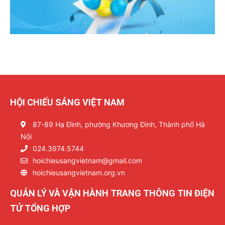
HỘI CHIẾU SÁNG VIỆT NAM
87-89 Hạ Đình, phường Khương Đình, Thành phố Hà
Nội
024.3974.5744
hoichieusangvietnam@gmail.com
hoichieusangvietnam.org.vn
QUẢN LÝ VÀ VẬN HÀNH TRANG THÔNG TIN ĐIỆN
TỬ TỔNG HỢP