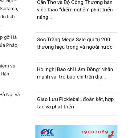
Hà Nội –
Cần Thơ và Bộ Công Thương bàn
 Saitama,
việc tháo “điểm nghẽn” phát triển
du lịch
năng...
…
ặp gỡ Hà
Sóc Trăng Mega Sale qui tụ 200
của Pháp,
thương hiệu trong và ngoài nước
hiệm vụ
Hôi nghị Báo chí Lâm Đồng: Nhấn
, Hàn
mạnh vai trò báo chí trên địa...
Hà Nội và
Giao Lưu Pickleball, đoàn kết, hợp
tác và phát triển