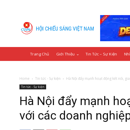
Trang Chủ
Giới Thiệu
Tin Tức – Sự Kiện
Nhì
Home
Tin tức - Sự kiện
Hà Nội đẩy mạnh hoạt động kết nối, giao
Tin tức - Sự kiện
Hà Nội đẩy mạnh hoạ
với các doanh nghiệp