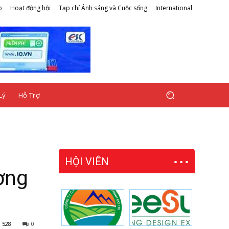
o
Hoạt động hội
Tạp chí Ánh sáng và Cuộc sống
International
Lý
Hỗ Trợ
HỘI VIÊN
ơng
528
0