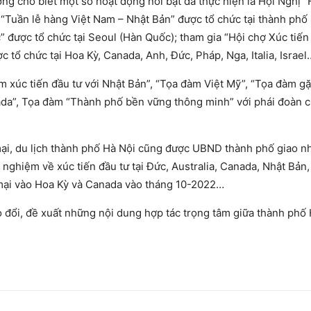
g cho biết một số hoạt động nổi bật đã thực hiện là Hội Nghị “
 “Tuần lễ hàng Việt Nam – Nhật Bản” được tổ chức tại thành phố
 được tổ chức tại Seoul (Hàn Quốc); tham gia “Hội chợ Xúc tiến 
 tổ chức tại Hoa Kỳ, Canada, Anh, Đức, Pháp, Nga, Italia, Israel
m xúc tiến đầu tư với Nhật Bản”, “Tọa đàm Việt Mỹ”, “Tọa đàm g
da”, Tọa đàm “Thành phố bền vững thông minh” với phái đoàn 
ại, du lịch thành phố Hà Nội cũng được UBND thành phố giao n
 nghiệm về xúc tiến đầu tư tại Đức, Australia, Canada, Nhật Bản
g mại vào Hoa Kỳ và Canada vào tháng 10-2022…
o đổi, đề xuất những nội dung hợp tác trọng tâm giữa thành phố 