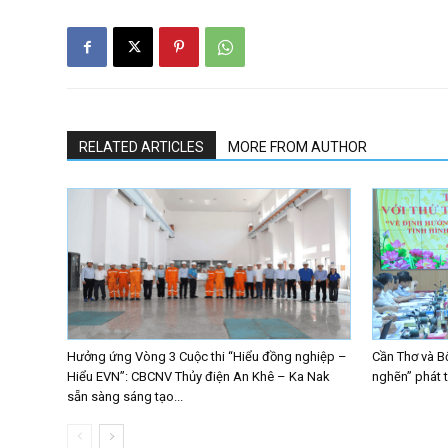
RELATED ARTICLES
MORE FROM AUTHOR
Hưởng ứng Vòng 3 Cuộc thi “Hiểu đồng nghiệp –
Cần Thơ và B
Hiểu EVN”: CBCNV Thủy điện An Khê – Ka Nak
nghẽn” phát 
sẵn sàng sáng tạo...