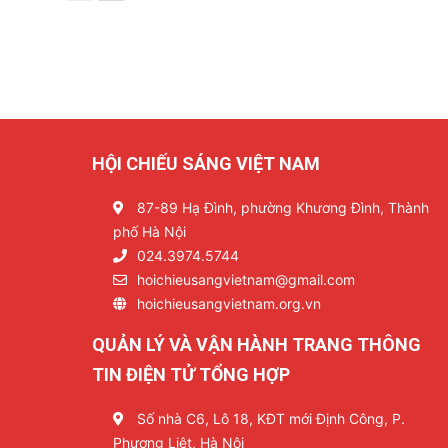
HỘI CHIẾU SÁNG VIỆT NAM
87-89 Hạ Đình, phường Khương Đình, Thành
phố Hà Nội
024.3974.5744
hoichieusangvietnam@gmail.com
hoichieusangvietnam.org.vn
QUẢN LÝ VÀ VẬN HÀNH TRANG THÔNG
TIN ĐIỆN TỬ TỔNG HỢP
Số nhà C6, Lô 18, KĐT mới Định Công, P.
Phương Liệt, Hà Nội