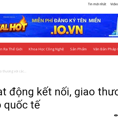
Tin mới nhất
Vide
n Ra Thế Giới
Khoa Học Công Nghệ
Sản Phẩm
Văn Bản Pháp 
 thương với các...
t động kết nối, giao thư
 quốc tế