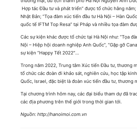
thương mại, du lịch thành phố Hà Nội Nguyễn Ánh Dươn
Hợp tác Đầu tư và phát triển” được tổ chức hằng năm;
Nhật Bản; “Tọa đàm xúc tiến đầu tư Hà Nội – Hàn Quốc”
quốc tế IFTM Top Resa” tại Pháp và nhiều tọa đàm được
Các sự kiện khác được tổ chức tại Hà Nội như: “Tọa đà
Nội – Hiệp hội doanh nghiệp Anh Quốc”, “Gặp gỡ Cana
sự kiện “Happy Tết 2022″…
Trong năm 2022, Trung tâm Xúc tiến Đầu tư, thương m
tổ chức các đoàn đi khảo sát, nghiên cứu, học tập kinh
Quốc, Israel, đặc biệt là đoàn xúc tiến đầu tư, thươn
Tại chương trình hôm nay, các đại biểu tham dự đã tra
các địa phương trên thế giới trong thời gian tới.
Nguồn: http://hanoimoi.com.vn