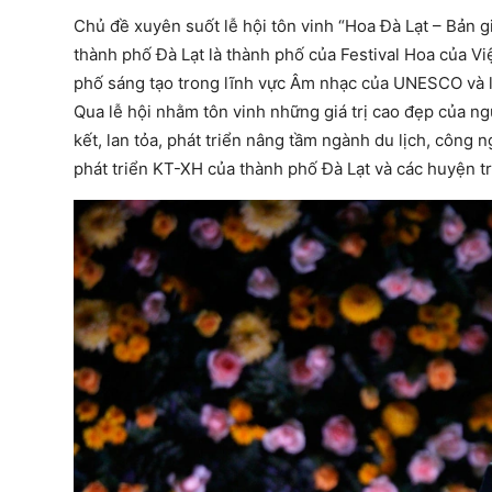
Chủ đề xuyên suốt lễ hội tôn vinh “Hoa Đà Lạt – Bản g
thành phố Đà Lạt là thành phố của Festival Hoa của Vi
phố sáng tạo trong lĩnh vực Âm nhạc của UNESCO và l
Qua lễ hội nhằm tôn vinh những giá trị cao đẹp của n
kết, lan tỏa, phát triển nâng tầm ngành du lịch, công
phát triển KT-XH của thành phố Đà Lạt và các huyện 