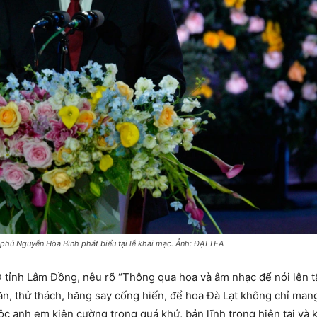
phủ Nguyễn Hòa Bình phát biểu tại lễ khai mạc. Ảnh: ĐẠTTEA
D tỉnh Lâm Đồng, nêu rõ “Thông qua hoa và âm nhạc để nói lên 
 thử thách, hăng say cống hiến, để hoa Đà Lạt không chỉ mang 
tộc anh em kiên cường trong quá khứ, bản lĩnh trong hiện tại và 