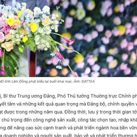
ND tỉnh Lâm Đồng phát biểu tại buổi khai mạc. Ảnh: ĐẠTTEA
rị, Bí thư Trung ương Đảng, Phó Thủ tướng Thường trực Chính p
uyết tâm và những kết quả quan trọng mà Đảng bộ, chính quyền 
 được trong những năm qua. Đồng thời, lưu ý trong thời gian tới
, chú trọng đến công nghệ sản xuất, công tác chọn tạo, nhập kh
rường để nâng cao sức cạnh tranh và phát triển ngành hoa bền vữn
ữa doanh nghiệp và người sản xuất, bảo vệ và phát triển thương 