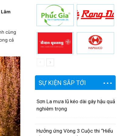
g Lâm
ình cùng
rong cả
SỰ KIỆN SẮP TỚI
Sơn La mưa lũ kéo dài gây hậu quả
nghiêm trọng
Hưởng ứng Vòng 3 Cuộc thi “Hiểu