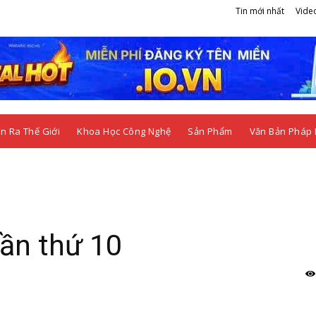
Tin mới nhất
Vide
n Ra Thế Giới
Khoa Học Công Nghệ
Sản Phẩm
Văn Bản Pháp 
lần thứ 10