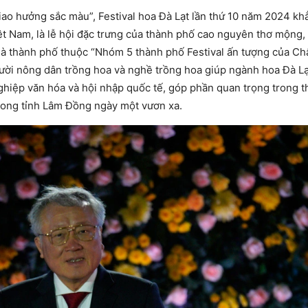
iao hưởng sắc màu”, Festival hoa Đà Lạt lần thứ 10 năm 2024 kh
ệt Nam, là lễ hội đặc trưng của thành phố cao nguyên thơ mộng,
à thành phố thuộc “Nhóm 5 thành phố Festival ấn tượng của Châ
gười nông dân trồng hoa và nghề trồng hoa giúp ngành hoa Đà L
 nghiệp văn hóa và hội nhập quốc tế, góp phần quan trọng trong 
trong tỉnh Lâm Đồng ngày một vươn xa.