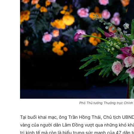
Phó Thủ tướng Thường trực Chính 
Tại buổi khai mạc, ông Trần Hồng Thái, Chủ tịch UBN
vàng của người dân Lâm Đồng vượt qua những khó khăn,
trị kinh tế mà còn là biểu trưng sức mạnh của 47 dân 