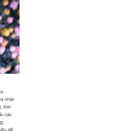
hủ
và nhân
, tỉnh
ẩu các
g;
hiệu để