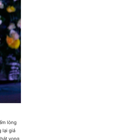
tấm lòng
lại giá
khát vọng