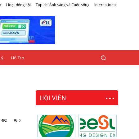
o
Hoạt động hội
Tạp chí Ánh sáng và Cuộc sống
International
Lý
Hỗ Trợ
HỘI VIÊN
492
0