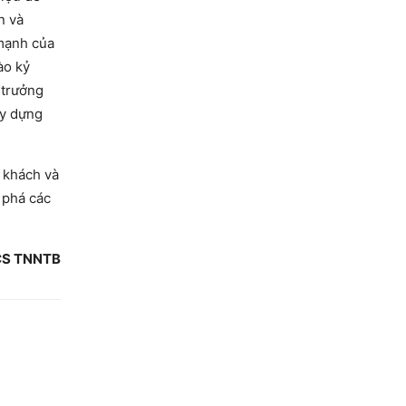
n và
 mạnh của
ào kỷ
 trưởng
ây dựng
u khách và
 phá các
TNNTB