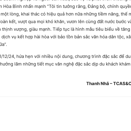
n Hòa Bình nhấn mạnh “Tôi tin tưởng rằng, Đảng bộ, chính quyề
 một lòng, khai thác có hiệu quả hơn nữa những tiềm năng, thế
oàn kết, vượt qua mọi khó khăn, vươn lên cùng đất nước bước v
thịnh vượng, giàu mạnh. Tiếp tục là hình mẫu tiêu biểu về tăng
, dịch vụ kết hợp hài hòa với bảo tồn bản sắc văn hóa dân tộc, x
ữa”.
31/12/24, hứa hẹn với nhiều nội dung, chương trình đặc sắc để d
 thưởng lãm những tiết mục văn nghệ đặc sắc dịp du khách khám
Thanh Nhã – TCAS&CS 