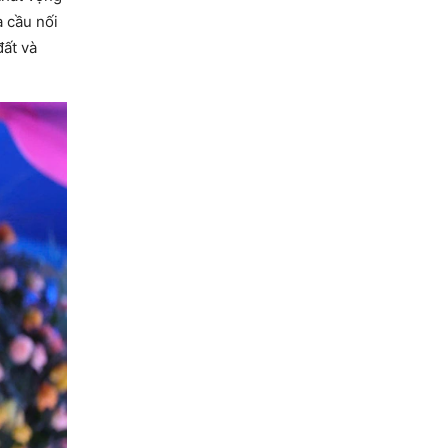
à cầu nối
đất và