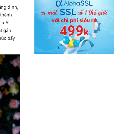
ẳng định,
 thành
u Á”.
ạt gắn
thúc đẩy