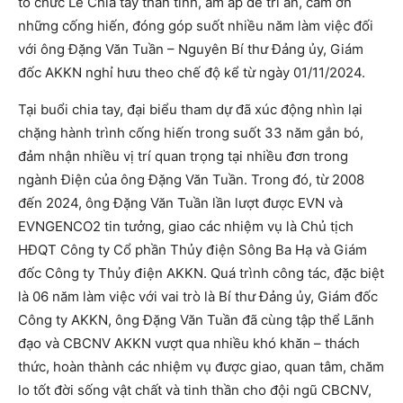
tổ chức Lễ Chia tay thân tình, ấm áp để tri ân, cảm ơn
những cống hiến, đóng góp suốt nhiều năm làm việc đối
với ông Đặng Văn Tuần – Nguyên Bí thư Đảng ủy, Giám
đốc AKKN nghỉ hưu theo chế độ kể từ ngày 01/11/2024.
Tại buổi chia tay, đại biểu tham dự đã xúc động nhìn lại
chặng hành trình cống hiến trong suốt 33 năm gắn bó,
đảm nhận nhiều vị trí quan trọng tại nhiều đơn trong
ngành Điện của ông Đặng Văn Tuần. Trong đó, từ 2008
đến 2024, ông Đặng Văn Tuần lần lượt được EVN và
EVNGENCO2 tin tưởng, giao các nhiệm vụ là Chủ tịch
HĐQT Công ty Cổ phần Thủy điện Sông Ba Hạ và Giám
đốc Công ty Thủy điện AKKN. Quá trình công tác, đặc biệt
là 06 năm làm việc với vai trò là Bí thư Đảng ủy, Giám đốc
Công ty AKKN, ông Đặng Văn Tuần đã cùng tập thể Lãnh
đạo và CBCNV AKKN vượt qua nhiều khó khăn – thách
thức, hoàn thành các nhiệm vụ được giao, quan tâm, chăm
lo tốt đời sống vật chất và tinh thần cho đội ngũ CBCNV,