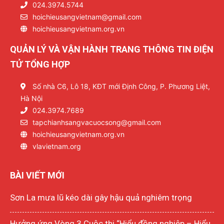
024.3974.5744
hoichieusangvietnam@gmail.com
hoichieusangvietnam.org.vn
QUẢN LÝ VÀ VẬN HÀNH TRANG THÔNG TIN ĐIỆN
TỬ TỔNG HỢP
Số nhà C6, Lô 18, KĐT mới Định Công, P. Phương Liệt,
Hà Nội
024.3974.7689
tapchianhsangvacuocsong@gmail.com
hoichieusangvietnam.org.vn
vlavietnam.org
BÀI VIẾT MỚI
Sơn La mưa lũ kéo dài gây hậu quả nghiêm trọng
Hưởng ứng Vòng 3 Cuộc thi “Hiểu đồng nghiệp – Hiểu