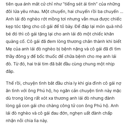
tiên qua ánh mắt cử chỉ như “tiếng sét ái tình” của những
đôi lứa yêu nhau. Một chuyến, hai chuyến rồi ba chuyến …
Anh lái đò nghèo rớt mồng tơi nhưng vẫn mua được chiếc
kẹp tóc tặng cho cô gái để tỏ bày. Để đáp lại món quà nhỏ
bé đó thì cô gái tặng lại cho anh lái đò một chiếc khăn
quàng cổ. Cô gái đã đem lòng thương chân thành khi biết
Mẹ của anh lái đò nghèo bị bệnh nặng và cô gái đã đi tìm
thầy đông y để bốc thuốc để chữa bệnh cho mẹ anh lái
đò. Từ đó, hai trái tim đã bắt đầu cùng chung một nhịp
đâp.
Thế rồi, chuyện tình bắt đầu chia ly khi gia đình cô gái nợ
ân tình với ông Phú hộ, họ ngăn cản chuyện tình này mặc
dù trong lòng rất xót xa thương anh lái đò nhưng đành
lòng gả con gái cho chàng công tử con ông Phú hộ. Anh
lái đò nghèo và cô gái đau đớn, nghẹn uất đành chấp
nhận nỗi chia lìa này.