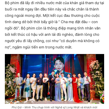
Bộ phim đã lấy đi nhiều nước mắt của khán giả tham dự tại
buổi ra mắt ngay lần đầu tiên này và chắc chắn là thành
công ngoài mong đợi. Một kết cục đau thương cho cuộc
tình dang dở bởi thời bấy giờ là “ Cha mẹ đặt đâu – con
ngồi đó”. Bộ phim còn là thông điệp mang tính nhân văn
bởi kết thúc có hậu với anh lái đò nghèo, đành lòng cho
người yêu đi lấy chồng, coi như “có duyên mà không có
nợ”, ngậm ngùi tiển em trong nước mắt.
Phú Qúi – Minh Thu chụp hình với Nghệ sỹ Long Nhật và khách mời