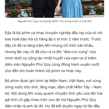
Nguyễn Phú Qúy và Dương Minh Thu trong buổi ra mắt MV
Đây là bộ phim ca nhạc chuyên nghiệp đầu tay của cô với
bao hoài bảo mà cô hằng ấp ủ từ hơn 2 năm trước. Trước
đây cô đã ra hàng trăm MV nhưng chỉ trên sân khấu,
nhưng lần này cô đã cho ra ra đời “đứa con cưng” của
mình dưới sự cộng tác nhiệt huyết của nam ca sĩ kiêm
diễn viên Nguyễn Phú Qúy cùng đồng hành xuyên suốt
cho đến khi hoàn thành bộ phim ca nhạc này.
Bộ phim được ghi hình tại Miền Nam, Việt Nam, nơi vùng
sông nước hữu tình, lãng mạn, đậm chất Miền Tây – Nam
bộ. Nội dung MV xoay quanh chuyện tình yêu của đôi trai
gái tình cờ gặp nhau trên con đò mà Nguyễn Phú Qúy
đảm nhận là anh lái đò. Họ đã kết duyên ngay từ lần đầu