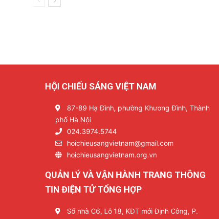
HỘI CHIẾU SÁNG VIỆT NAM
87-89 Hạ Đình, phường Khương Đình, Thành
phố Hà Nội
024.3974.5744
hoichieusangvietnam@gmail.com
hoichieusangvietnam.org.vn
QUẢN LÝ VÀ VẬN HÀNH TRANG THÔNG
TIN ĐIỆN TỬ TỔNG HỢP
Số nhà C6, Lô 18, KĐT mới Định Công, P.