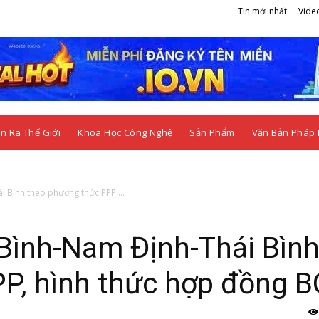
Tin mới nhất
Vide
n Ra Thế Giới
Khoa Học Công Nghệ
Sản Phẩm
Văn Bản Pháp 
i Bình theo phương thức PPP,...
 Bình-Nam Định-Thái Bìn
P, hình thức hợp đồng 