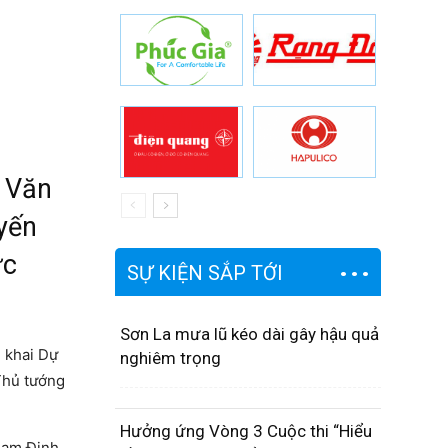
ê Văn
yến
ức
SỰ KIỆN SẮP TỚI
Sơn La mưa lũ kéo dài gây hậu quả
n khai Dự
nghiêm trọng
Thủ tướng
Hưởng ứng Vòng 3 Cuộc thi “Hiểu
 Nam Định