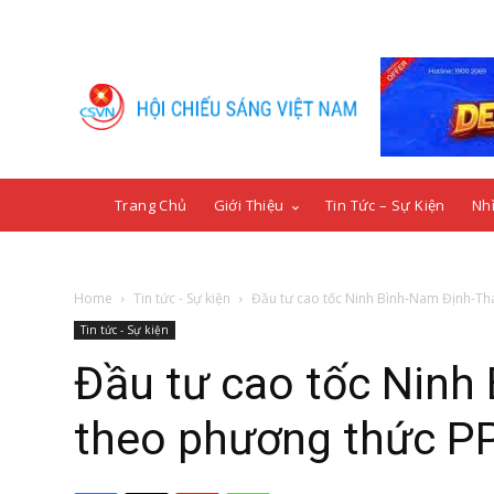
Trang Chủ
Giới Thiệu
Tin Tức – Sự Kiện
Nhì
Home
Tin tức - Sự kiện
Đầu tư cao tốc Ninh Bình-Nam Định-Thá
Tin tức - Sự kiện
Đầu tư cao tốc Ninh
theo phương thức PP