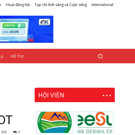
o
Hoạt động hội
Tạp chí Ánh sáng và Cuộc sống
International
Lý
Hỗ Trợ
HỘI VIÊN
h
BOT
512
0