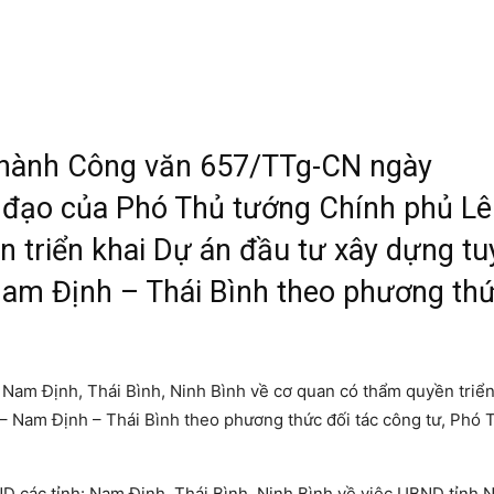
 hành Công văn 657/TTg-CN ngày
ỉ đạo của Phó Thủ tướng Chính phủ L
 triển khai Dự án đầu tư xây dựng tu
Nam Định – Thái Bình theo phương th
: Nam Định, Thái Bình, Ninh Bình về cơ quan có thẩm quyền triể
 – Nam Định – Thái Bình theo phương thức đối tác công tư, Phó 
ND các tỉnh: Nam Định, Thái Bình, Ninh Bình về việc UBND tỉnh