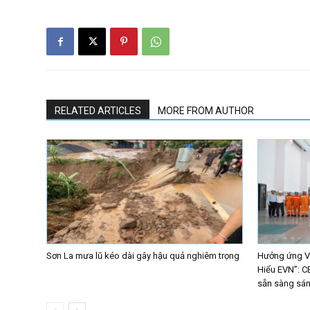
RELATED ARTICLES
MORE FROM AUTHOR
Sơn La mưa lũ kéo dài gây hậu quả nghiêm trọng
Hưởng ứng Vò
Hiểu EVN”: C
sẵn sàng sáng