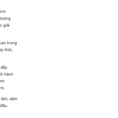
ính
 lượng
c giải
cao trong
p thời,
 đẩy
ới hành
anh
nh.
m làm, dám
 đầu.