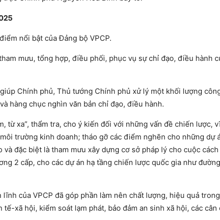
2025
 điểm nổi bật của Đảng bộ VPCP.
 tham mưu, tổng hợp, điều phối, phục vụ sự chỉ đạo, điều hành 
 giúp Chính phủ, Thủ tướng Chính phủ xử lý một khối lượng công
 và hàng chục nghìn văn bản chỉ đạo, điều hành.
từ xa”, thẩm tra, cho ý kiến đối với những vấn đề chiến lược, v
n môi trường kinh doanh; tháo gỡ các điểm nghẽn cho những dự 
ạo và đặc biệt là tham mưu xây dựng cơ sở pháp lý cho cuộc các
ơng 2 cấp, cho các dự án hạ tầng chiến lược quốc gia như đường
 lĩnh của VPCP đã góp phần làm nên chất lượng, hiệu quả trong
 tế-xã hội, kiểm soát lạm phát, bảo đảm an sinh xã hội, các cân 