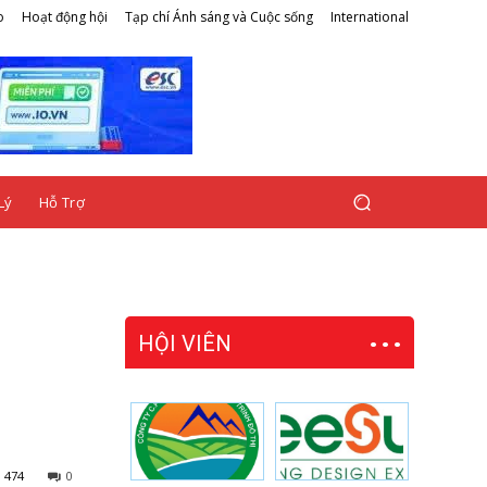
o
Hoạt động hội
Tạp chí Ánh sáng và Cuộc sống
International
Lý
Hỗ Trợ
HỘI VIÊN
474
0