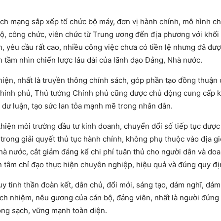
h mạng sắp xếp tổ chức bộ máy, đơn vị hành chính, mô hình ch
bộ, công chức, viên chức từ Trung ương đến địa phương với khối
n, yêu cầu rất cao, nhiều công việc chưa có tiền lệ nhưng đã đượ
iện tầm nhìn chiến lược lâu dài của lãnh đạo Đảng, Nhà nước.
hiện, nhất là truyền thông chính sách, góp phần tạo đồng thuận 
 Chính phủ, Thủ tướng Chính phủ cũng được chủ động cung cấp kị
 dư luận, tạo sức lan tỏa mạnh mẽ trong nhân dân.
 thiện môi trường đầu tư kinh doanh, chuyển đổi số tiếp tục được
trong giải quyết thủ tục hành chính, không phụ thuộc vào địa gi
hà nước, cắt giảm đáng kể chi phí tuân thủ cho người dân và do
n tâm chỉ đạo thực hiện chuyên nghiệp, hiệu quả và đúng quy đị
 tinh thần đoàn kết, dân chủ, đổi mới, sáng tạo, dám nghĩ, dá
ách nhiệm, nêu gương của cán bộ, đảng viên, nhất là người đứng
ng sạch, vững mạnh toàn diện.