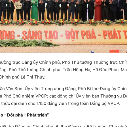
ư Thường trực Đảng ủy Chính phủ, Phó Thủ tướng Thường trực Chí
ảng, Phó Thủ tướng Chính phủ: Trần Hồng Hà, Hồ Đức Phớc; Ma
Chính phủ Lê Thị Thủy.
rần Văn Sơn, Ủy viên Trung ương Đảng, Phó Bí thư Đảng ủy Chín
hí Phó Chủ nhiệm VPCP; các đồng chí Ủy viên ban Thường vụ Đ
thức đại diện cho 1.150 đảng viên trong toàn Đảng bộ VPCP.
o – Đột phá – Phát triển”
 Bí thư Đảng ủy Chính phủ, Bí thư Đảng ủy, Bộ trưởng, Chủ nh