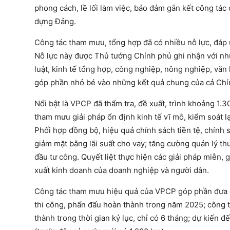
phong cách, lề lối làm việc, bảo đảm gắn kết công tác
dựng Đảng.
Công tác tham mưu, tổng hợp đã có nhiều nỗ lực, đáp
Nỗ lực này được Thủ tướng Chính phủ ghi nhận với nhữ
luật, kinh tế tổng hợp, công nghiệp, nông nghiệp, văn 
góp phần nhỏ bé vào những kết quả chung của cả Chí
Nổi bật là VPCP đã thẩm tra, đề xuất, trình khoảng 1.3
tham mưu giải pháp ổn định kinh tế vĩ mô, kiểm soát l
Phối hợp đồng bộ, hiệu quả chính sách tiền tệ, chính 
giảm mặt bằng lãi suất cho vay; tăng cường quản lý th
đầu tư công. Quyết liệt thực hiện các giải pháp miễn, g
xuất kinh doanh của doanh nghiệp và người dân.
Công tác tham mưu hiệu quả của VPCP góp phần đưa 
thi công, phấn đấu hoàn thành trong năm 2025; công 
thành trong thời gian kỷ lục, chỉ có 6 tháng; dự kiế