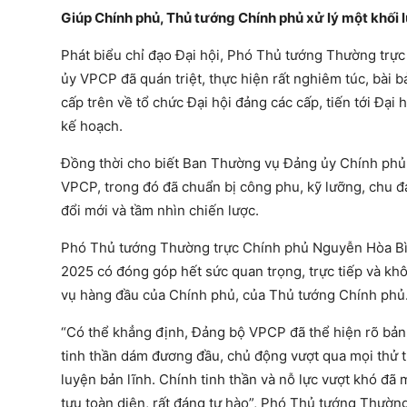
Giúp Chính phủ, Thủ tướng Chính phủ xử lý một khối 
Phát biểu chỉ đạo Đại hội, Phó Thủ tướng Thường trự
ủy VPCP đã quán triệt, thực hiện rất nghiêm túc, bài b
cấp trên về tổ chức Đại hội đảng các cấp, tiến tới Đại
kế hoạch.
Đồng thời cho biết Ban Thường vụ Đảng ủy Chính phủ 
VPCP, trong đó đã chuẩn bị công phu, kỹ lưỡng, chu đáo
đổi mới và tầm nhìn chiến lược.
Phó Thủ tướng Thường trực Chính phủ Nguyễn Hòa Bì
2025 có đóng góp hết sức quan trọng, trực tiếp và k
vụ hàng đầu của Chính phủ, của Thủ tướng Chính phủ
“Có thể khẳng định, Đảng bộ VPCP đã thể hiện rõ bản l
tinh thần dám đương đầu, chủ động vượt qua mọi thử th
luyện bản lĩnh. Chính tinh thần và nỗ lực vượt khó đã
tựu toàn diện, rất đáng tự hào”, Phó Thủ tướng Thườn