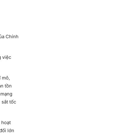
của Chính
 việc
ĩ mô,
án tồn
h mạng
 sắt tốc
 hoạt
đối lớn