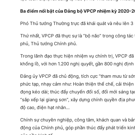
Ba điểm nổi bật của Đảng bộ VPCP nhiệm kỳ 2020-
Phó Thủ tướng Thường trực đã khái quát và nêu lên 3
Thứ nhất, VPCP đã thực sự là “bộ não” trong công tác
phủ, Thủ tướng Chính phủ.
Trong lãnh đạo thực hiện nhiệm vụ chính trị, VPCP đã
khổng lồ, với hơn 1.200 nghị quyết, gần 800 nghị định
Đảng ủy VPCP đã chủ động, tích cực “tham mưu từ sớm, 
phức tạp, nhạy cảm như: Hoàn thiện thể chế, cải thiệ
đọng kéo dài; thúc đẩy chuyển đổi số, đổi mới sáng t
“sắp xếp lại giang sơn”, xây dựng chính quyền địa phư
độ cao, điện hạt nhân…
Chính sự chuyên nghiệp, công tâm, khách quan và bản
động của Chính phủ, góp phần thúc đẩy phát triển kinh