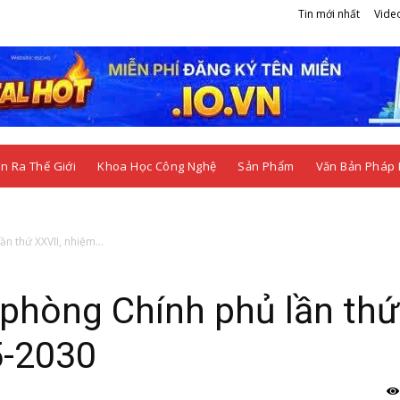
Tin mới nhất
Vide
n Ra Thế Giới
Khoa Học Công Nghệ
Sản Phẩm
Văn Bản Pháp 
n thứ XXVII, nhiệm...
 phòng Chính phủ lần thứ
5-2030