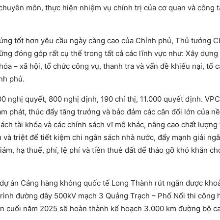
 chuyên môn, thực hiện nhiệm vụ chính trị của cơ quan và công t
 ứng tốt hơn yêu cầu ngày càng cao của Chính phủ, Thủ tướng C
ng đóng góp rất cụ thể trong tất cả các lĩnh vực như: Xây dựng
hóa – xã hội, tổ chức công vụ, thanh tra và vấn đề khiếu nại, tố 
nh phủ.
00 nghị quyết, 800 nghị định, 190 chỉ thị, 11.000 quyết định. VP
ạm phát, thúc đẩy tăng trưởng và bảo đảm các cân đối lớn của nề
sách tài khóa và các chính sách vĩ mô khác, nâng cao chất lượng 
u và triệt để tiết kiệm chi ngân sách nhà nước, đẩy mạnh giải ng
iảm, hạ thuế, phí, lệ phí và tiền thuê đất để tháo gỡ khó khăn ch
dự án Cảng hàng không quốc tế Long Thành rút ngắn được kho
trình đường dây 500kV mạch 3 Quảng Trạch – Phố Nối thi công 
n đến cuối năm 2025 sẽ hoàn thành kế hoạch 3.000 km đường bộ c