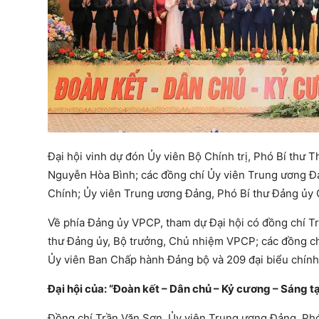
Đại hội vinh dự đón Ủy viên Bộ Chính trị, Phó Bí th
Nguyễn Hòa Bình; các đồng chí Ủy viên Trung ương Đ
Chính; Ủy viên Trung ương Đảng, Phó Bí thư Đảng ủy 
Về phía Đảng ủy VPCP, tham dự Đại hội có đồng chí T
thư Đảng ủy, Bộ trưởng, Chủ nhiệm VPCP; các đồng c
Ủy viên Ban Chấp hành Đảng bộ và 209 đại biểu chính 
Đại hội của: “Đoàn kết – Dân chủ – Kỷ cương – Sáng tạ
Đồng chí Trần Văn Sơn, Ủy viên Trung ương Đảng, Phó