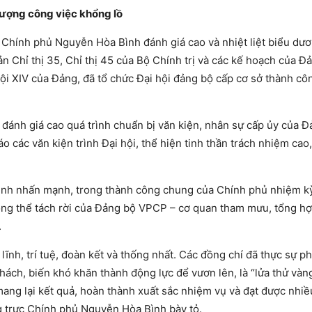
lượng công việc khổng lồ
c Chính phủ Nguyễn Hòa Bình đánh giá cao và nhiệt liệt biểu dư
ản Chỉ thị 35, Chỉ thị 45 của Bộ Chính trị và các kế hoạch của Đ
 hội XIV của Đảng, đã tổ chức Đại hội đảng bộ cấp cơ sở thành cô
đánh giá cao quá trình chuẩn bị văn kiện, nhân sự cấp ủy của Đ
 các văn kiện trình Đại hội, thể hiện tinh thần trách nhiệm cao,
nh nhấn mạnh, trong thành công chung của Chính phủ nhiệm k
hông thể tách rời của Đảng bộ VPCP – cơ quan tham mưu, tổng h
.
ĩnh, trí tuệ, đoàn kết và thống nhất. Các đồng chí đã thực sự p
ách, biến khó khăn thành động lực để vươn lên, là “lửa thử vàng
 mang lại kết quả, hoàn thành xuất sắc nhiệm vụ và đạt được nhi
g trực Chính phủ Nguyễn Hòa Bình bày tỏ.