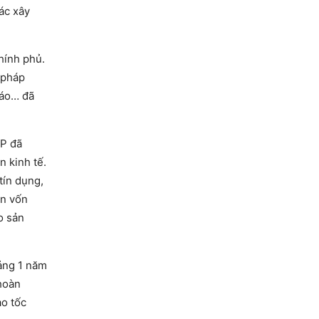
ác xây
hính phủ.
 pháp
cáo… đã
CP đã
n kinh tế.
tín dụng,
ân vốn
o sản
ảng 1 năm
hoàn
ao tốc