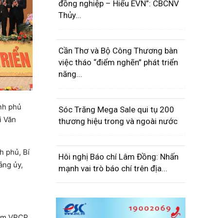
đồng nghiệp – Hiểu EVN”: CBCNV
Thủy...
Cần Thơ và Bộ Công Thương bàn
việc tháo “điểm nghẽn” phát triển
năng...
nh phủ
Sóc Trăng Mega Sale qui tụ 200
i Văn
thương hiệu trong và ngoài nước
h phủ, Bí
Hôi nghị Báo chí Lâm Đồng: Nhấn
ảng ủy,
mạnh vai trò báo chí trên địa...
iệm VPCP