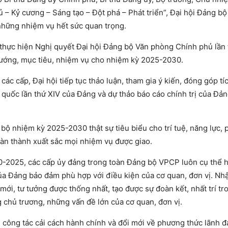
hủ – Kỷ cương – Sáng tạo – Đột phá – Phát triển”, Đại hội Đảng b
những nhiệm vụ hết sức quan trọng.
ả thực hiện Nghị quyết Đại hội Đảng bộ Văn phòng Chính phủ lần
hướng, mục tiêu, nhiệm vụ cho nhiệm kỳ 2025-2030.
các cấp, Đại hội tiếp tục thảo luận, tham gia ý kiến, đóng góp tí
n quốc lần thứ XIV của Đảng và dự thảo báo cáo chính trị của Đả
bộ nhiệm kỳ 2025-2030 thật sự tiêu biểu cho trí tuệ, năng lực,
oàn thành xuất sắc mọi nhiệm vụ được giao.
020-2025, các cấp ủy đảng trong toàn Đảng bộ VPCP luôn cụ thể 
h của Đảng bảo đảm phù hợp với điều kiện của cơ quan, đơn vị. Nh
ới, tư tưởng được thống nhất, tạo được sự đoàn kết, nhất trí tr
 chủ trương, những vấn đề lớn của cơ quan, đơn vị.
công tác cải cách hành chính và đổi mới về phương thức lãnh đ