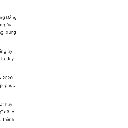
ơng Đảng
ảng ủy
ng, đúng
ảng ủy
 tư duy
ỳ 2020-
ợp, phục
hát huy
” để tôi
ều thành