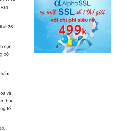
ộ Văn
 thứ 26
ch cực
ng bộ
 phẩm
hóa và
ận thức
ong tổ
ạo,