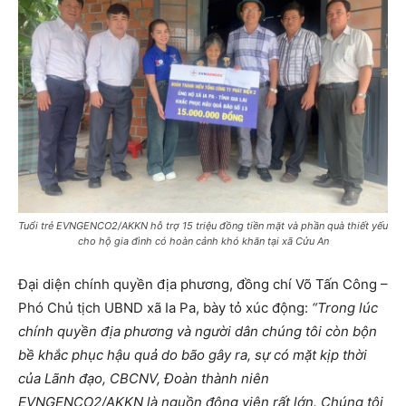
Tuổi trẻ EVNGENCO2/AKKN hỗ trợ 15 triệu đồng tiền mặt và phần quà thiết yếu
cho hộ gia đình có hoàn cảnh khó khăn tại xã Cửu An
Đại diện chính quyền địa phương, đồng chí Võ Tấn Công –
Phó Chủ tịch UBND xã Ia Pa, bày tỏ xúc động:
“Trong lúc
chính quyền địa phương và người dân chúng tôi còn bộn
bề khắc phục hậu quả do bão gây ra, sự có mặt kịp thời
của Lãnh đạo, CBCNV, Đoàn thành niên
EVNGENCO2/AKKN là nguồn động viên rất lớn. Chúng tôi