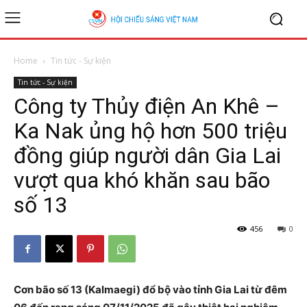
Home
Tin tức - Sự kiện
Tin tức - Sự kiện
Công ty Thủy điện An Khê –
Ka Nak ủng hộ hơn 500 triệu
đồng giúp người dân Gia Lai
vượt qua khó khăn sau bão
số 13
456
0
Cơn bão số 13 (Kalmaegi) đổ bộ vào tỉnh Gia Lai từ đêm