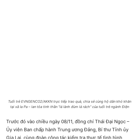
Tuổi trẻ EVNGENCO2/AKKN trực tiếp trao quà, chia sẻ cùng hộ dân khó khăn
tại xã Ia Pa – lan tỏa tinh thần “lá lành đùm lá rách” của tuổi trẻ ngành Điện
Trước đó vào chiều ngày 08/11, đồng chí Thái Đại Ngọc –
Ủy viên Ban chấp hành Trung ương Đảng, Bí thư Tỉnh ủy
Gia Lai, cùng đoàn công tác kiểm tra thực tế tình hình