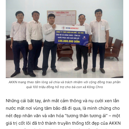
AKKN mang theo tấm lòng sẻ chia và trách nhiệm với cộng đồng trao phần
quà 100 triệu đồng hỗ trợ cho bà con xã Kông Chro
Những cái bắt tay, ánh mắt cảm thông và nụ cười xen lẫn
nước mắt nơi vùng tâm bão đã đi qua, là minh chứng cho
nét đẹp nhân văn và văn hóa “tương thân tương ái” – một
giá trị cốt lõi đã trở thành truyền thống tốt đẹp của AKKN