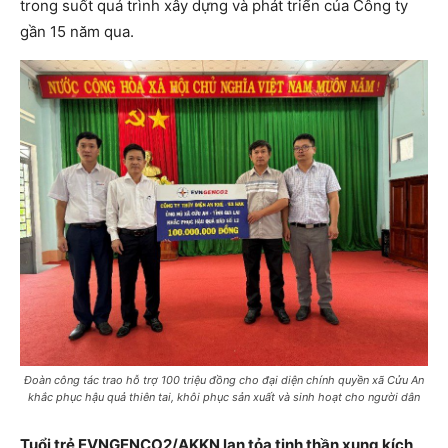
trong suốt quá trình xây dựng và phát triển của Công ty
gần 15 năm qua.
Đoàn công tác trao hỗ trợ 100 triệu đồng cho đại diện chính quyền xã Cửu An
khắc phục hậu quả thiên tai, khôi phục sản xuất và sinh hoạt cho người dân
Tuổi trẻ EVNGENCO2/AKKN lan tỏa tinh thần xung kích,