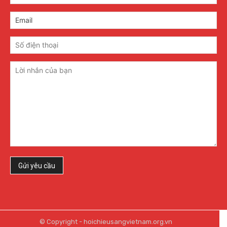
© Copyright - hoichieusangvietnam.org.vn