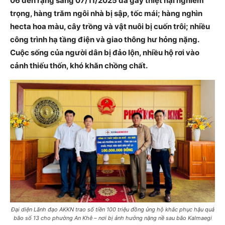
06 đến rạng sáng 07/11/2025 đã gây thiệt hại nghiêm
trọng, hàng trăm ngôi nhà bị sập, tốc mái; hàng nghìn
hecta hoa màu, cây trồng và vật nuôi bị cuốn trôi; nhiều
công trình hạ tầng điện và giao thông hư hỏng nặng.
Cuộc sống của người dân bị đảo lộn, nhiều hộ rơi vào
cảnh thiếu thốn, khó khăn chồng chất.
Đại diện Lãnh đạo AKKN trao số tiền 100 triệu đồng ủng hộ khắc phục hậu quả
bão số 13 cho phường An Khê – nơi bị ảnh hưởng nặng nề sau bão Kalmaegi