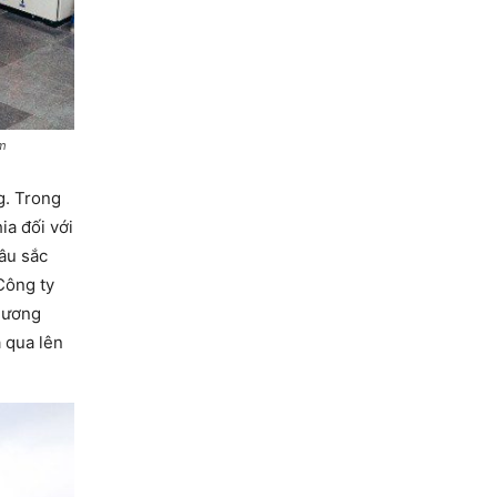
ăm
g. Trong
ia đối với
âu sắc
Công ty
phương
a qua lên