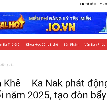
Tin mới nhất
Vide
n Ra Thế Giới
Khoa Học Công Nghệ
Sản Phẩm
Văn Bản Pháp 
động thi...
n Khê – Ka Nak phát độn
ối năm 2025, tạo đòn bẩy