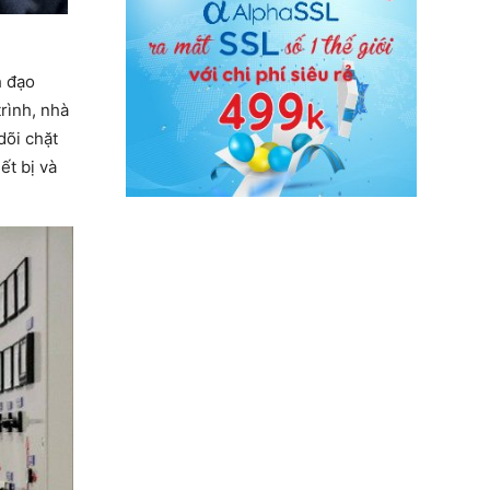
h đạo
rình, nhà
dõi chặt
ết bị và