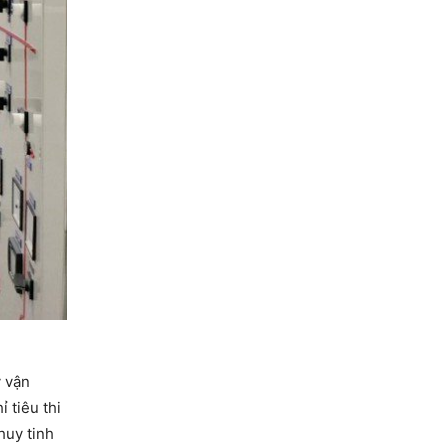
y vận
 tiêu thi
huy tinh