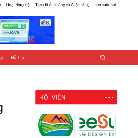
o
Hoạt động hội
Tạp chí Ánh sáng và Cuộc sống
International
Lý
Hỗ Trợ
HỘI VIÊN
g