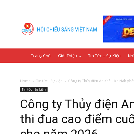
Trang Chủ
Giới Thiệu
Tin Tức – Sự Kiện
Nhì
Home
Tin tức - Sự kiện
Công ty Thủy điện An Khê – Ka Nak phát 
Tin tức - Sự kiện
Công ty Thủy điện A
thi đua cao điểm cu