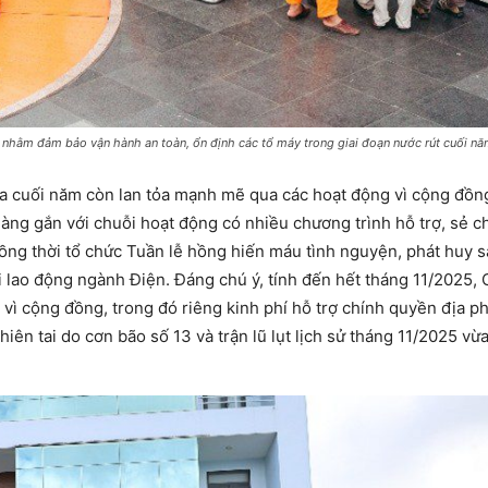
 nhằm đảm bảo vận hành an toàn, ổn định các tổ máy trong giai đoạn nước rút cuối n
 đua cuối năm còn lan tỏa mạnh mẽ qua các hoạt động vì cộng đồn
àng gắn với chuỗi hoạt động có nhiều chương trình hỗ trợ, sẻ ch
đồng thời tổ chức Tuần lễ hồng hiến máu tình nguyện, phát huy s
i lao động ngành Điện. Đáng chú ý, tính đến hết tháng 11/2025, 
, vì cộng đồng, trong đó riêng kinh phí hỗ trợ chính quyền địa 
ên tai do cơn bão số 13 và trận lũ lụt lịch sử tháng 11/2025 vừ