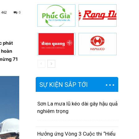
462
0
c phát
m hoàn
 mừng 71
SỰ KIỆN SẮP TỚI
Sơn La mưa lũ kéo dài gây hậu quả
nghiêm trọng
Hưởng ứng Vòng 3 Cuộc thi “Hiểu