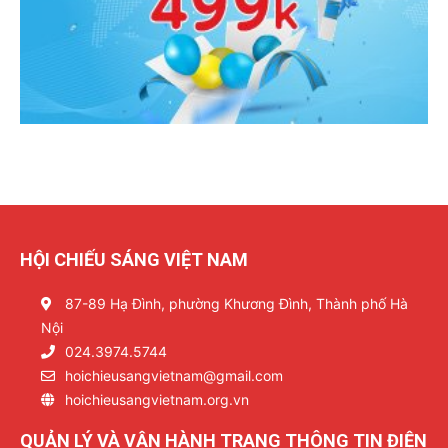
HỘI CHIẾU SÁNG VIỆT NAM
87-89 Hạ Đình, phường Khương Đình, Thành phố Hà
Nội
024.3974.5744
hoichieusangvietnam@gmail.com
hoichieusangvietnam.org.vn
QUẢN LÝ VÀ VẬN HÀNH TRANG THÔNG TIN ĐIỆN