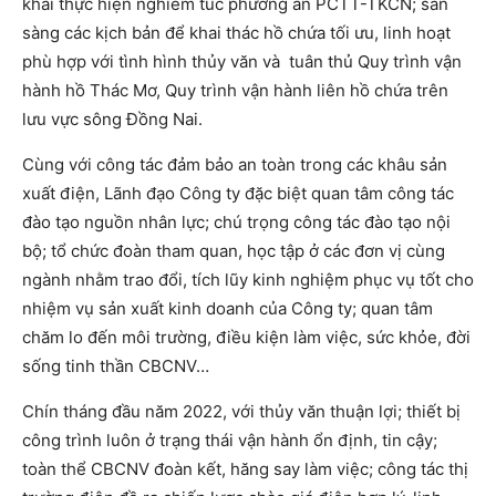
khai thực hiện nghiêm túc phương án PCTT-TKCN; sẵn
sàng các kịch bản để khai thác hồ chứa tối ưu, linh hoạt
phù hợp với tình hình thủy văn và tuân thủ Quy trình vận
hành hồ Thác Mơ, Quy trình vận hành liên hồ chứa trên
lưu vực sông Đồng Nai.
Cùng với công tác đảm bảo an toàn trong các khâu sản
xuất điện, Lãnh đạo Công ty đặc biệt quan tâm công tác
đào tạo nguồn nhân lực; chú trọng công tác đào tạo nội
bộ; tổ chức đoàn tham quan, học tập ở các đơn vị cùng
ngành nhằm trao đổi, tích lũy kinh nghiệm phục vụ tốt cho
nhiệm vụ sản xuất kinh doanh của Công ty; quan tâm
chăm lo đến môi trường, điều kiện làm việc, sức khỏe, đời
sống tinh thần CBCNV…
Chín tháng đầu năm 2022, với thủy văn thuận lợi; thiết bị
công trình luôn ở trạng thái vận hành ổn định, tin cậy;
toàn thể CBCNV đoàn kết, hăng say làm việc; công tác thị