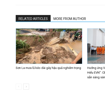
RELATED ARTICLES
MORE FROM AUTHOR
Sơn La mưa lũ kéo dài gây hậu quả nghiêm trọng
Hưởng ứng Vò
Hiểu EVN”: C
sẵn sàng sáng