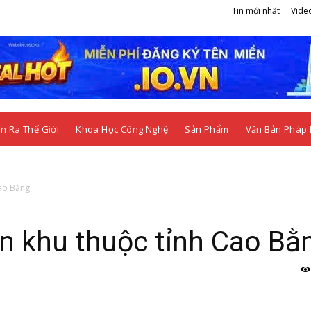
Tin mới nhất
Vide
n Ra Thế Giới
Khoa Học Công Nghệ
Sản Phẩm
Văn Bản Pháp 
Cao Bằng
n khu thuộc tỉnh Cao Bằ