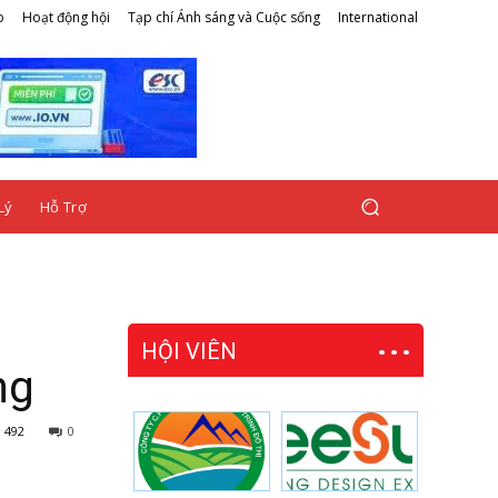
o
Hoạt động hội
Tạp chí Ánh sáng và Cuộc sống
International
Lý
Hỗ Trợ
HỘI VIÊN
ng
492
0