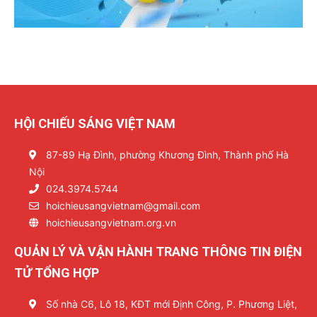
HỘI CHIẾU SÁNG VIỆT NAM
87-89 Hạ Đình, phường Khương Đình, Thành phố Hà
Nội
024.3974.5744
hoichieusangvietnam@gmail.com
hoichieusangvietnam.org.vn
QUẢN LÝ VÀ VẬN HÀNH TRANG THÔNG TIN ĐIỆN
TỬ TỔNG HỢP
Số nhà C6, Lô 18, KĐT mới Định Công, P. Phương Liệt,