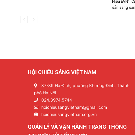
Hiểu EVN”: C
sẵn sàng sáng
HỘI CHIẾU SÁNG VIỆT NAM
87-89 Hạ Đình, phường Khương Đình, Thành
phố Hà Nội
024.3974.5744
hoichieusangvietnam@gmail.com
hoichieusangvietnam.org.vn
QUẢN LÝ VÀ VẬN HÀNH TRANG THÔNG