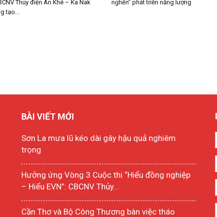
BCNV Thủy điện An Khê – Ka Nak
nghẽn” phát triển năng lượng
 tạo...
BÀI VIẾT MỚI
Sơn La mưa lũ kéo dài gây hậu quả nghiêm
trọng
Hưởng ứng Vòng 3 Cuộc thi “Hiểu đồng nghiệp
– Hiểu EVN”: CBCNV Thủy...
Cần Thơ và Bộ Công Thương bàn việc tháo