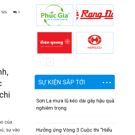
526
0
nh,
c
SỰ KIỆN SẮP TỚI
chi
Sơn La mưa lũ kéo dài gây hậu quả
nghiêm trọng
ạo của
hủ, sự vào
Hưởng ứng Vòng 3 Cuộc thi “Hiểu