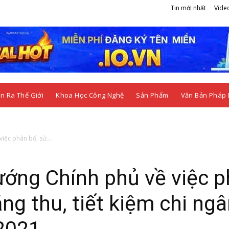
Tin mới nhất
Vide
n Ra Thế Giới
Khoa Học Công Nghệ
Sản Phẩm
Văn Bản Pháp 
iệc phân bổ, sử...
ướng Chính phủ về việc 
ng thu, tiết kiệm chi ng