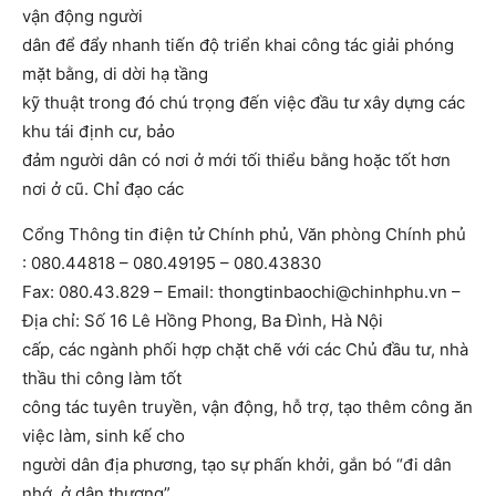
vận động người
dân để đẩy nhanh tiến độ triển khai công tác giải phóng
mặt bằng, di dời hạ tầng
kỹ thuật trong đó chú trọng đến việc đầu tư xây dựng các
khu tái định cư, bảo
đảm người dân có nơi ở mới tối thiểu bằng hoặc tốt hơn
nơi ở cũ. Chỉ đạo các
Cổng Thông tin điện tử Chính phủ, Văn phòng Chính phủ
: 080.44818 – 080.49195 – 080.43830
Fax: 080.43.829 – Email: thongtinbaochi@chinhphu.vn –
Địa chỉ: Số 16 Lê Hồng Phong, Ba Đình, Hà Nội
cấp, các ngành phối hợp chặt chẽ với các Chủ đầu tư, nhà
thầu thi công làm tốt
công tác tuyên truyền, vận động, hỗ trợ, tạo thêm công ăn
việc làm, sinh kế cho
người dân địa phương, tạo sự phấn khởi, gắn bó “đi dân
nhớ, ở dân thương”.