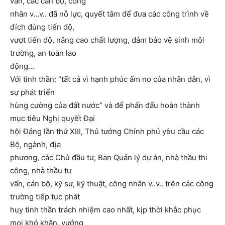
vấn, các cán bộ, công
nhân v…v.. đã nỗ lực, quyết tâm để đưa các công trình về
đích đúng tiến độ,
vượt tiến độ, nâng cao chất lượng, đảm bảo vệ sinh môi
trường, an toàn lao
động…
Với tinh thần: “tất cả vì hạnh phúc ấm no của nhân dân, vì
sự phát triển
hùng cường của đất nước” và để phấn đấu hoàn thành
mục tiêu Nghị quyết Đại
hội Đảng lần thứ XIII, Thủ tướng Chính phủ yêu cầu các
Bộ, ngành, địa
phương, các Chủ đầu tư, Ban Quản lý dự án, nhà thầu thi
công, nhà thầu tư
vấn, cán bộ, kỹ sư, kỹ thuật, công nhân v..v.. trên các công
trường tiếp tục phát
huy tinh thần trách nhiệm cao nhất, kịp thời khắc phục
mọi khó khăn, vướng