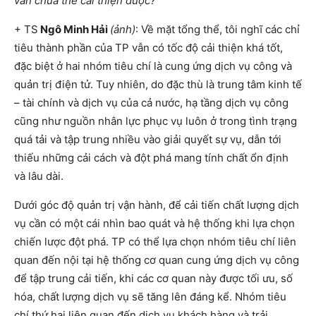
vẫn chưa thể cải thiện được?
+ TS
Ngô Minh Hải
(ảnh)
: Về mặt tổng thể, tôi nghĩ các chỉ
tiêu thành phần của TP vẫn có tốc độ cải thiện khá tốt,
đặc biệt ở hai nhóm tiêu chí là cung ứng dịch vụ công và
quản trị điện tử. Tuy nhiên, do đặc thù là trung tâm kinh tế
– tài chính và dịch vụ của cả nước, hạ tầng dịch vụ công
cũng như nguồn nhân lực phục vụ luôn ở trong tình trạng
quá tải và tập trung nhiều vào giải quyết sự vụ, dẫn tới
thiếu những cải cách và đột phá mang tính chất ổn định
và lâu dài.
Dưới góc độ quản trị vận hành, để cải tiến chất lượng dịch
vụ cần có một cái nhìn bao quát và hệ thống khi lựa chọn
chiến lược đột phá. TP có thể lựa chọn nhóm tiêu chí liên
quan đến nội tại hệ thống cơ quan cung ứng dịch vụ công
để tập trung cải tiến, khi các cơ quan này được tối ưu, số
hóa, chất lượng dịch vụ sẽ tăng lên đáng kể. Nhóm tiêu
chí thứ hai liên quan đến dịch vụ khách hàng và trải