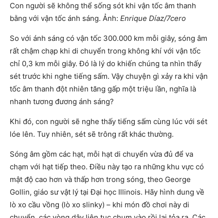
Con người sẽ không thể sống sót khi vận tốc âm thanh
bằng với vận tốc ánh sáng. Ảnh:
Enrique Díaz/7cero
So với ánh sáng có vận tốc 300.000 km mỗi giây, sóng âm
rất chậm chạp khi di chuyển trong không khí với vận tốc
chỉ 0,3 km mỗi giây. Đó là lý do khiến chúng ta nhìn thấy
sét trước khi nghe tiếng sấm. Vậy chuyện gì xảy ra khi vận
tốc âm thanh đột nhiên tăng gấp một triệu lần, nghĩa là
nhanh tương đương ánh sáng?
Khi đó, con người sẽ nghe thấy tiếng sấm cùng lúc với sét
lóe lên. Tuy nhiên, sét sẽ trông rất khác thường.
Sóng âm gồm các hạt, mỗi hạt di chuyển vừa đủ để va
chạm với hạt tiếp theo. Điều này tạo ra những khu vực có
mật độ cao hơn và thấp hơn trong sóng, theo George
Gollin, giáo sư vật lý tại Đại học Illinois. Hãy hình dung về
lò xo cầu vồng (lò xo slinky) – khi món đồ chơi này di
chuyển, các vòng dây liên tục chụm vào rồi lại tỏa ra. Các