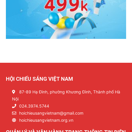
HỘI CHIẾU SÁNG VIỆT NAM
87-89 Hạ Đình, phường Khương Đình, Thành phố Hà
Nội
024.3974.5744
hoichieusangvietnam@gmail.com
hoichieusangvietnam.org.vn