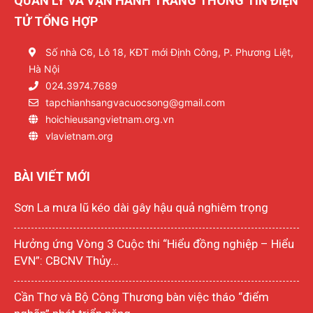
QUẢN LÝ VÀ VẬN HÀNH TRANG THÔNG TIN ĐIỆN
TỬ TỔNG HỢP
Số nhà C6, Lô 18, KĐT mới Định Công, P. Phương Liệt,
Hà Nội
024.3974.7689
tapchianhsangvacuocsong@gmail.com
hoichieusangvietnam.org.vn
vlavietnam.org
BÀI VIẾT MỚI
Sơn La mưa lũ kéo dài gây hậu quả nghiêm trọng
Hưởng ứng Vòng 3 Cuộc thi “Hiểu đồng nghiệp – Hiểu
EVN”: CBCNV Thủy...
Cần Thơ và Bộ Công Thương bàn việc tháo “điểm