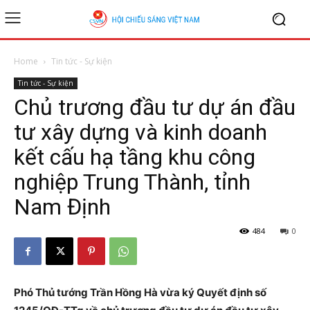
Home
Tin tức - Sự kiện
Tin tức - Sự kiện
Chủ trương đầu tư dự án đầu
tư xây dựng và kinh doanh
kết cấu hạ tầng khu công
nghiệp Trung Thành, tỉnh
Nam Định
484
0
Phó Thủ tướng Trần Hồng Hà vừa ký Quyết định số