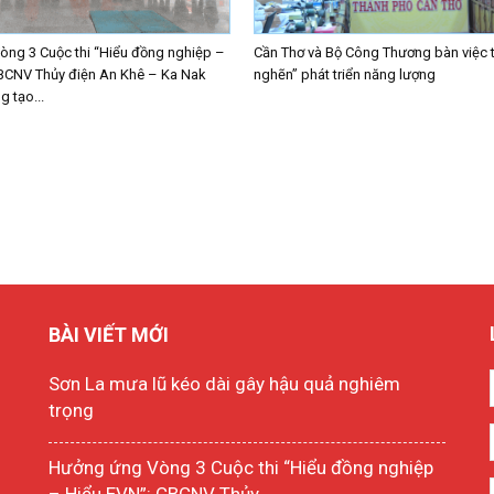
ng 3 Cuộc thi “Hiểu đồng nghiệp –
Cần Thơ và Bộ Công Thương bàn việc 
BCNV Thủy điện An Khê – Ka Nak
nghẽn” phát triển năng lượng
 tạo...
BÀI VIẾT MỚI
Sơn La mưa lũ kéo dài gây hậu quả nghiêm
trọng
Hưởng ứng Vòng 3 Cuộc thi “Hiểu đồng nghiệp