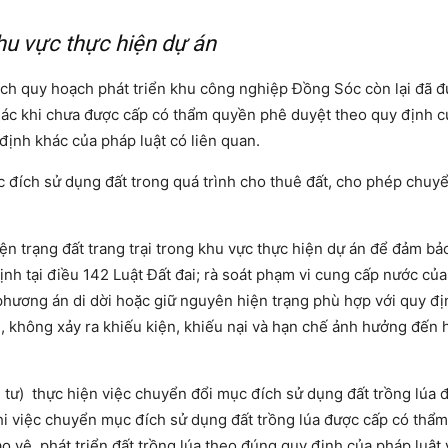
 khu vực thực hiện dự án
ch quy hoạch phát triển khu công nghiệp Đồng Sóc còn lại đã 
ác khi chưa được cấp có thẩm quyền phê duyệt theo quy định 
định khác của pháp luật có liên quan.
đích sử dụng đất trong quá trình cho thuê đất, cho phép chuy
iện trạng đất trang trại trong khu vực thực hiện dự án để đảm b
ịnh tại điều 142 Luật Đất đai; rà soát phạm vi cung cấp nước củ
phương án di dời hoặc giữ nguyên hiện trạng phù hợp với quy đị
n, không xảy ra khiếu kiện, khiếu nại và hạn chế ảnh hưởng đến
ư) thực hiện việc chuyển đổi mục đích sử dụng đất trồng lúa 
khi việc chuyển mục đích sử dụng đất trồng lúa được cấp có thẩ
 vệ, phát triển đất trồng lúa theo đúng quy định của pháp luật 