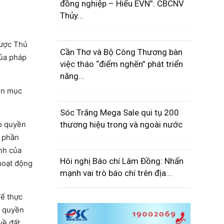
đồng nghiệp – Hiểu EVN”: CBCNV
Thủy...
được Thủ
Cần Thơ và Bộ Công Thương bàn
của pháp
việc tháo “điểm nghẽn” phát triển
năng...
ển mục
Sóc Trăng Mega Sale qui tụ 200
ảo quyền
thương hiệu trong và ngoài nước
a phần
nh của
Hôi nghị Báo chí Lâm Đồng: Nhấn
 hoạt động
mạnh vai trò báo chí trên địa...
để thực
m quyền
về đất