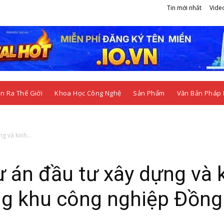
Tin mới nhất
Vide
n Ra Thế Giới
Khoa Học Công Nghệ
Sản Phẩm
Văn Bản Pháp 
g và kinh...
 án đầu tư xây dựng và 
ng khu công nghiệp Đồng