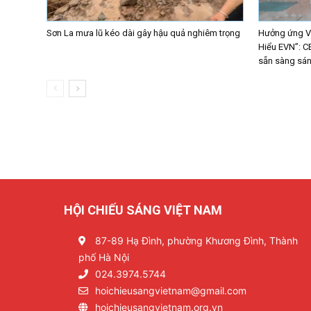
Sơn La mưa lũ kéo dài gây hậu quả nghiêm trọng
Hưởng ứng Vò
Hiểu EVN”: C
sẵn sàng sáng
HỘI CHIẾU SÁNG VIỆT NAM
87-89 Hạ Đình, phường Khương Đình, Thành
phố Hà Nội
024.3974.5744
hoichieusangvietnam@gmail.com
hoichieusangvietnam.org.vn