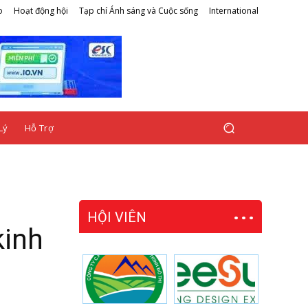
o
Hoạt động hội
Tạp chí Ánh sáng và Cuộc sống
International
Lý
Hỗ Trợ
HỘI VIÊN
kinh