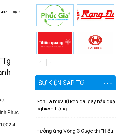
487
0
TTg
anh
SỰ KIỆN SẮP TỚI
úc.
Sơn La mưa lũ kéo dài gây hậu quả
nghiêm trọng
Vĩnh Phúc.
 1.902,4
Hưởng ứng Vòng 3 Cuộc thi “Hiểu