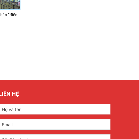
tháo “điểm
LIÊN HỆ