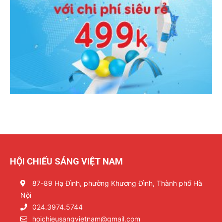
HỘI CHIẾU SÁNG VIỆT NAM
87-89 Hạ Đình, phường Khương Đình, Thành phố Hà
Nội
024.3974.5744
hoichieusangvietnam@gmail.com