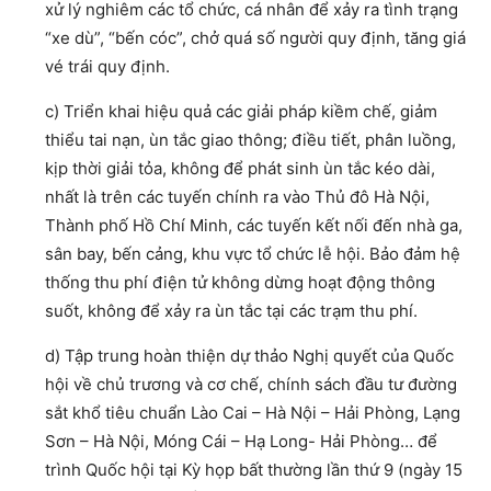
xử lý nghiêm các tổ chức, cá nhân để xảy ra tình trạng
“xe dù”, “bến cóc”, chở quá số người quy định, tăng giá
vé trái quy định.
c) Triển khai hiệu quả các giải pháp kiềm chế, giảm
thiểu tai nạn, ùn tắc giao thông; điều tiết, phân luồng,
kịp thời giải tỏa, không để phát sinh ùn tắc kéo dài,
nhất là trên các tuyến chính ra vào Thủ đô Hà Nội,
Thành phố Hồ Chí Minh, các tuyến kết nối đến nhà ga,
sân bay, bến cảng, khu vực tổ chức lễ hội. Bảo đảm hệ
thống thu phí điện tử không dừng hoạt động thông
suốt, không để xảy ra ùn tắc tại các trạm thu phí.
d) Tập trung hoàn thiện dự thảo Nghị quyết của Quốc
hội về chủ trương và cơ chế, chính sách đầu tư đường
sắt khổ tiêu chuẩn Lào Cai – Hà Nội – Hải Phòng, Lạng
Sơn – Hà Nội, Móng Cái – Hạ Long- Hải Phòng… để
trình Quốc hội tại Kỳ họp bất thường lần thứ 9 (ngày 15