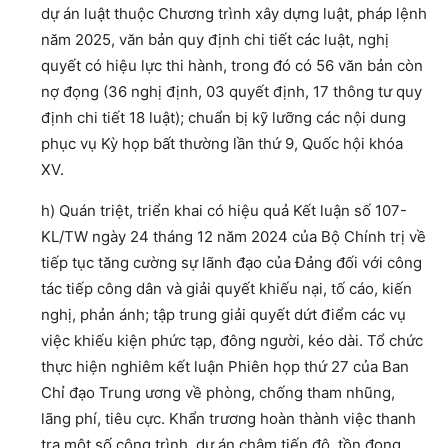
dự án luật thuộc Chương trình xây dựng luật, pháp lệnh
năm 2025, văn bản quy định chi tiết các luật, nghị
quyết có hiệu lực thi hành, trong đó có 56 văn bản còn
nợ đọng (36 nghị định, 03 quyết định, 17 thông tư quy
định chi tiết 18 luật); chuẩn bị kỹ lưỡng các nội dung
phục vụ Kỳ họp bất thường lần thứ 9, Quốc hội khóa
XV.
h) Quán triệt, triển khai có hiệu quả Kết luận số 107-
KL/TW ngày 24 tháng 12 năm 2024 của Bộ Chính trị về
tiếp tục tăng cường sự lãnh đạo của Đảng đối với công
tác tiếp công dân và giải quyết khiếu nại, tố cáo, kiến
nghị, phản ánh; tập trung giải quyết dứt điểm các vụ
việc khiếu kiện phức tạp, đông người, kéo dài. Tổ chức
thực hiện nghiêm kết luận Phiên họp thứ 27 của Ban
Chỉ đạo Trung ương về phòng, chống tham nhũng,
lãng phí, tiêu cực. Khẩn trương hoàn thành việc thanh
tra một số công trình, dự án chậm tiến độ, tồn đọng