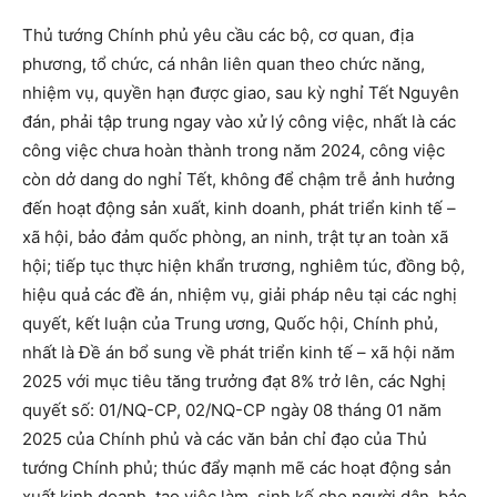
Thủ tướng Chính phủ yêu cầu các bộ, cơ quan, địa
phương, tổ chức, cá nhân liên quan theo chức năng,
nhiệm vụ, quyền hạn được giao, sau kỳ nghỉ Tết Nguyên
đán, phải tập trung ngay vào xử lý công việc, nhất là các
công việc chưa hoàn thành trong năm 2024, công việc
còn dở dang do nghỉ Tết, không để chậm trễ ảnh hưởng
đến hoạt động sản xuất, kinh doanh, phát triển kinh tế –
xã hội, bảo đảm quốc phòng, an ninh, trật tự an toàn xã
hội; tiếp tục thực hiện khẩn trương, nghiêm túc, đồng bộ,
hiệu quả các đề án, nhiệm vụ, giải pháp nêu tại các nghị
quyết, kết luận của Trung ương, Quốc hội, Chính phủ,
nhất là Đề án bổ sung về phát triển kinh tế – xã hội năm
2025 với mục tiêu tăng trưởng đạt 8% trở lên, các Nghị
quyết số: 01/NQ-CP, 02/NQ-CP ngày 08 tháng 01 năm
2025 của Chính phủ và các văn bản chỉ đạo của Thủ
tướng Chính phủ; thúc đẩy mạnh mẽ các hoạt động sản
xuất kinh doanh, tạo việc làm, sinh kế cho người dân, bảo