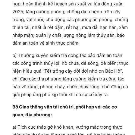
hợp, hoàn thành kế hoạch sản xuất vụ lúa đông xuân
2025; tăng cường phòng, chống dịch bệnh trên cây
trồng, vật nuôi; chủ động các phương án phòng, chống
thiên tai, nhất là rét đậm, rét hại, mưa đá, hạn hán, xâm
nhập mặn; quản lý chất lượng nông lâm thủy sản, bảo
đảm an toàn vệ sinh thực phẩm.
b) Thường xuyên kiểm tra công tác bảo đảm an toàn
các công trình thủy lợi, hồ chứa, đê sông, đê biển; thực
hiện hiệu quả “Tết trồng cây đời đời nhớ ơn Bác Hồ”,
chỉ đạo các địa phương tăng cường kiểm tra công tác
bảo vệ rừng, phòng cháy, chữa cháy rừng, chủ động có
giải pháp ứng phó kịp thời khi có sự cố xảy ra.
Bộ Giao thông vận tải chủ trì, phối hợp với các cơ
quan, địa phương:
a) Tích cực tháo gỡ khó khăn, vướng mắc trong thực
hiện các dự án hạ tầng quy mô lớn, nỗ lực hoàn thành