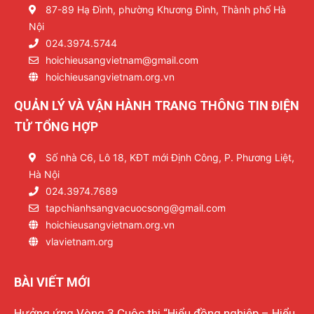
87-89 Hạ Đình, phường Khương Đình, Thành phố Hà
Nội
024.3974.5744
hoichieusangvietnam@gmail.com
hoichieusangvietnam.org.vn
QUẢN LÝ VÀ VẬN HÀNH TRANG THÔNG TIN ĐIỆN
TỬ TỔNG HỢP
Số nhà C6, Lô 18, KĐT mới Định Công, P. Phương Liệt,
Hà Nội
024.3974.7689
tapchianhsangvacuocsong@gmail.com
hoichieusangvietnam.org.vn
vlavietnam.org
BÀI VIẾT MỚI
Hưởng ứng Vòng 3 Cuộc thi “Hiểu đồng nghiệp – Hiểu