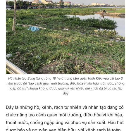
Hồ nhân tạo Búng Xáng rộng 18 ha ở trung tâm quận Ninh Kiều vừa cải tạo 3
năm trước để “tạo cảnh quan môi trường, điều hòa vi khí hậu, trữ nước, chống
ngập đô thị” nhưng không được quản lý nên nhiều diện tích đã bị cỏ rác lấp
đầy
Đây là những hồ, kênh, rạch tự nhiên và nhân tạo đang có
chức năng tạo cảnh quan môi trường, điều hòa vi khí hậu,
thoát nước, chống ngập úng và phục vụ sản xuất. Hầu hết
được bảo vệ nguyên vẹn hiện hữu, với kênh rạch là toàn