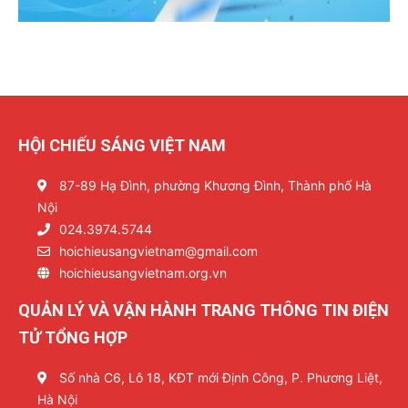
HỘI CHIẾU SÁNG VIỆT NAM
87-89 Hạ Đình, phường Khương Đình, Thành phố Hà
Nội
024.3974.5744
hoichieusangvietnam@gmail.com
hoichieusangvietnam.org.vn
QUẢN LÝ VÀ VẬN HÀNH TRANG THÔNG TIN ĐIỆN
TỬ TỔNG HỢP
Số nhà C6, Lô 18, KĐT mới Định Công, P. Phương Liệt,
Hà Nội