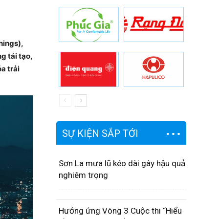
hings),
g tái tạo,
a trải
SỰ KIỆN SẮP TỚI
Sơn La mưa lũ kéo dài gây hậu quả
nghiêm trọng
Hưởng ứng Vòng 3 Cuộc thi “Hiểu