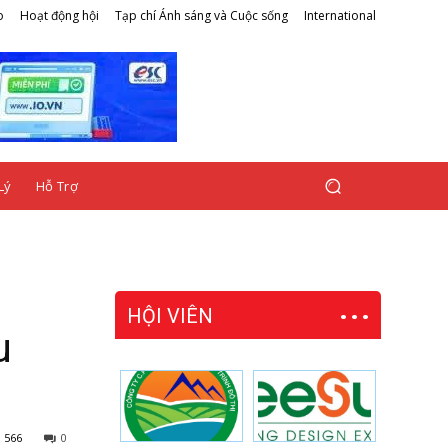
o
Hoạt động hội
Tạp chí Ánh sáng và Cuộc sống
International
Lý
Hỗ Trợ
HỘI VIÊN
u
566
0