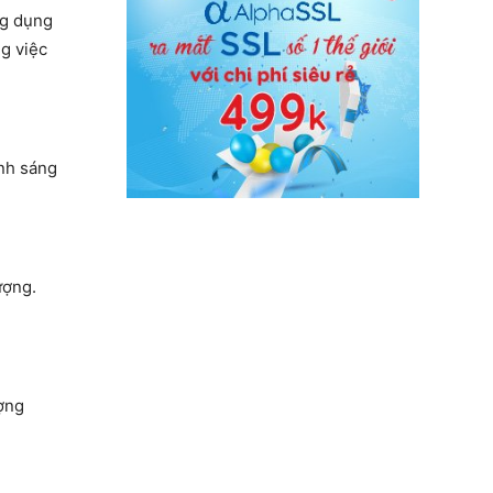
ng dụng
ng việc
ánh sáng
ượng.
ợng