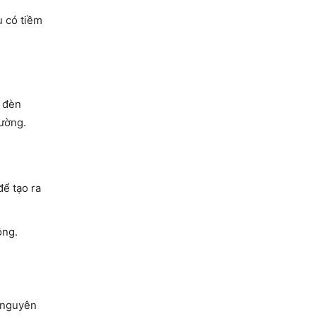
u có tiềm
i đèn
rường.
để tạo ra
ộng.
ỷ nguyên