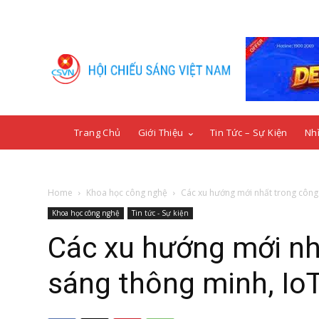
Trang Chủ
Giới Thiệu
Tin Tức – Sự Kiện
Nhì
Home
Khoa học công nghệ
Các xu hướng mới nhất trong công 
Khoa học công nghệ
Tin tức - Sự kiện
Các xu hướng mới nh
sáng thông minh, IoT