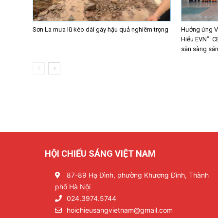
Sơn La mưa lũ kéo dài gây hậu quả nghiêm trọng
Hưởng ứng Vò
Hiểu EVN”: C
sẵn sàng sáng
HỘI CHIẾU SÁNG VIỆT NAM
87-89 Hạ Đình, phường Khương Đình, Thành
phố Hà Nội
024.3974.5744
hoichieusangvietnam@gmail.com