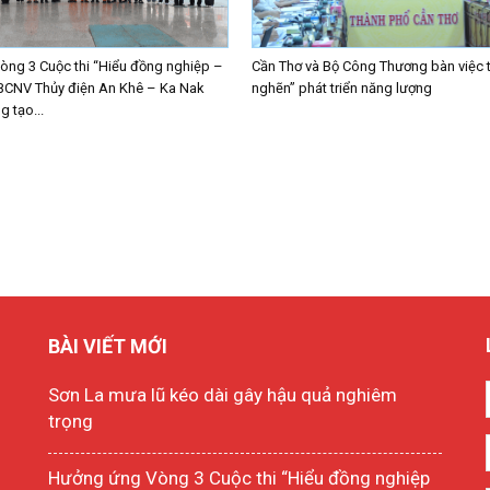
ng 3 Cuộc thi “Hiểu đồng nghiệp –
Cần Thơ và Bộ Công Thương bàn việc 
BCNV Thủy điện An Khê – Ka Nak
nghẽn” phát triển năng lượng
 tạo...
BÀI VIẾT MỚI
Sơn La mưa lũ kéo dài gây hậu quả nghiêm
trọng
Hưởng ứng Vòng 3 Cuộc thi “Hiểu đồng nghiệp