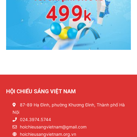
HỘI CHIẾU SÁNG VIỆT NAM
87-89 Hạ Đình, phường Khương Đình, Thành phố Hà
Nội
024.3974.5744
hoichieusangvietnam@gmail.com
hoichieusangvietnam.org.vn