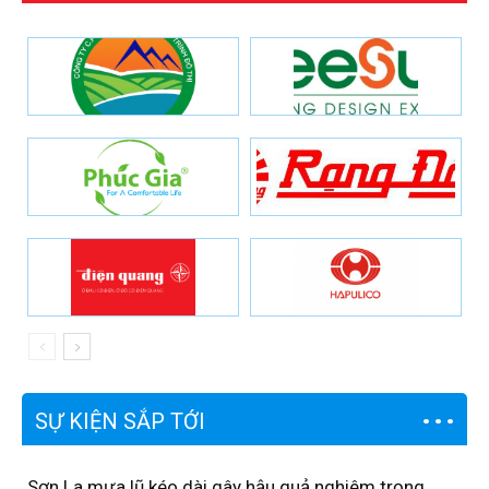
SỰ KIỆN SẮP TỚI
Sơn La mưa lũ kéo dài gây hậu quả nghiêm trọng