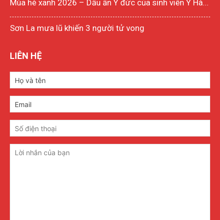
Mùa hè xanh 2026 – Dấu ấn Y đức của sinh viên Y Hà...
Sơn La mưa lũ khiến 3 người tử vong
LIÊN HỆ