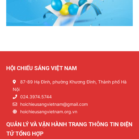
HỘI CHIẾU SÁNG VIỆT NAM
87-89 Hạ Đình, phường Khương Đình, Thành phố Hà
Nội
024.3974.5744
hoichieusangvietnam@gmail.com
hoichieusangvietnam.org.vn
QUẢN LÝ VÀ VẬN HÀNH TRANG THÔNG TIN ĐIỆN
TỬ TỔNG HỢP