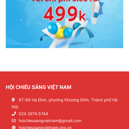
HỘI CHIẾU SÁNG VIỆT NAM
87-89 Hạ Đình, phường Khương Đình, Thành phố Hà
Nội
024.3974.5744
hoichieusangvietnam@gmail.com
hoichieusangvietnam.org.vn