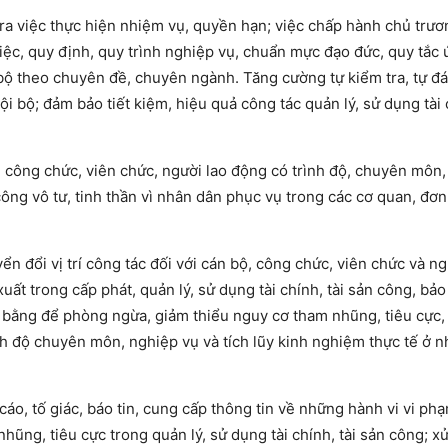
tra việc thực hiện nhiệm vụ, quyền hạn; việc chấp hành chủ trươ
ệc, quy định, quy trình nghiệp vụ, chuẩn mực đạo đức, quy tắc 
i bộ theo chuyên đề, chuyên ngành. Tăng cường tự kiểm tra, tự đ
i bộ; đảm bảo tiết kiệm, hiệu quả công tác quản lý, sử dụng tài c
, công chức, viên chức, người lao động có trình độ, chuyên môn
ng vô tư, tinh thần vì nhân dân phục vụ trong các cơ quan, đơn 
 đổi vị trí công tác đối với cán bộ, công chức, viên chức và ng
t trong cấp phát, quản lý, sử dụng tài chính, tài sản công, bả
g bằng để phòng ngừa, giảm thiểu nguy cơ tham nhũng, tiêu cực
ình độ chuyên môn, nghiệp vụ và tích lũy kinh nghiệm thực tế ở n
cáo, tố giác, báo tin, cung cấp thông tin về những hành vi vi phạ
ng, tiêu cực trong quản lý, sử dụng tài chính, tài sản công; xử