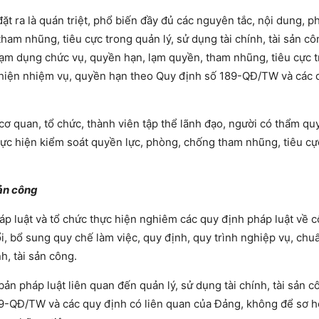
t ra là quán triệt, phổ biến đầy đủ các nguyên tắc, nội dung, 
ham nhũng, tiêu cực trong quản lý, sử dụng tài chính, tài sản cô
 lạm dụng chức vụ, quyền hạn, lạm quyền, tham nhũng, tiêu cực 
hực hiện nhiệm vụ, quyền hạn theo Quy định số 189-QĐ/TW và các 
ơ quan, tổ chức, thành viên tập thể lãnh đạo, người có thẩm qu
hực hiện kiểm soát quyền lực, phòng, chống tham nhũng, tiêu cự
sản công
áp luật và tổ chức thực hiện nghiêm các quy định pháp luật về c
 đổi, bổ sung quy chế làm việc, quy định, quy trình nghiệp vụ, ch
h, tài sản công.
bản pháp luật liên quan đến quản lý, sử dụng tài chính, tài sản c
89-QĐ/TW và các quy định có liên quan của Đảng, không để sơ h