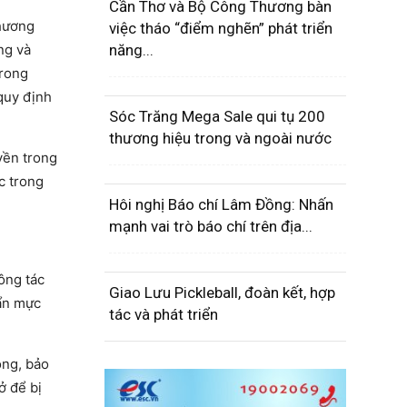
Cần Thơ và Bộ Công Thương bàn
phương
việc tháo “điểm nghẽn” phát triển
ng và
năng...
trong
quy định
Sóc Trăng Mega Sale qui tụ 200
thương hiệu trong và ngoài nước
yền trong
c trong
Hôi nghị Báo chí Lâm Đồng: Nhấn
mạnh vai trò báo chí trên địa...
ông tác
Giao Lưu Pickleball, đoàn kết, hợp
uẩn mực
tác và phát triển
ông, bảo
ở để bị