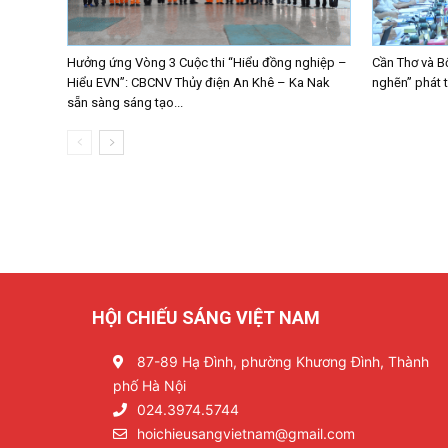
Hưởng ứng Vòng 3 Cuộc thi “Hiểu đồng nghiệp –
Cần Thơ và B
Hiểu EVN”: CBCNV Thủy điện An Khê – Ka Nak
nghẽn” phát 
sẵn sàng sáng tạo...
HỘI CHIẾU SÁNG VIỆT NAM
87-89 Hạ Đình, phường Khương Đình, Thành
phố Hà Nội
024.3974.5744
hoichieusangvietnam@gmail.com