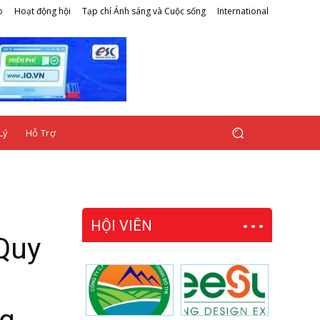
o
Hoạt động hội
Tạp chí Ánh sáng và Cuộc sống
International
Lý
Hỗ Trợ
HỘI VIÊN
Quy