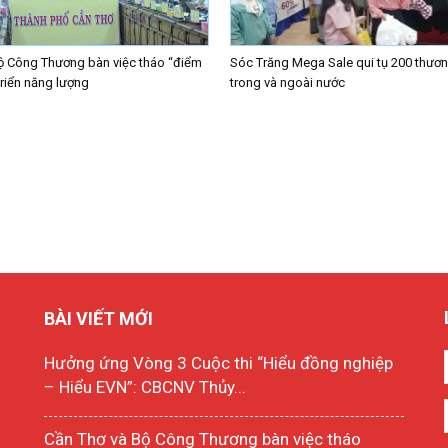
ộ Công Thương bàn việc tháo “điểm
Sóc Trăng Mega Sale qui tụ 200 thươn
triển năng lượng
trong và ngoài nước
BÀI VIẾT MỚI
Hưởng ứng Vòng 3 Cuộc thi “Hiểu đồng nghiệp
– Hiểu EVN”: CBCNV Thủy...
Cần Thơ và Bộ Công Thương bàn việc tháo