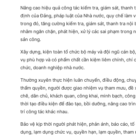
Nâng cao hiệu quả công tác kiểm tra, giám sát, thanh 
định của Đảng, pháp luật của Nhà nước, quy chế làm vi
trong đó, tăng cường kiểm tra, giám sát, thanh tra nộ
nhằm ngăn chặn, phát hiện, xử lý các sai phạm trong nộ
sản công.
Xây dựng, kiện toàn tổ chức bộ máy và đội ngũ cán bộ
vụ phù hợp và có phẩm chất cần kiệm liêm chính, chí cô
chức, doanh nghiệp nhà nước.
Thường xuyên thực hiện luân chuyển, điều động, chuyển
thẩm quyền, người được giao nhiệm vụ tham mưu, đề xuấ
chẽ, dân chủ, khách quan, công khai, minh bạch, côn
thời tạo điều kiện để đào tạo, bồi dưỡng, nâng cao tr
trí công tác khác nhau.
Bảo vệ kịp thời người phát hiện, phản ánh, báo cáo, tố 
dụng, lạm dụng chức vụ, quyền hạn, lạm quyền, tham nhũ