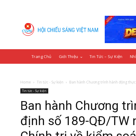
Trang Chủ
Giới Thiệu
Tin Tức – Sự Kiện
Nhì
Home
Tin tức - Sự kiện
Ban hành Chương trình hành động thực
Tin tức - Sự kiện
Ban hành Chương trì
định số 189-QĐ/TW 