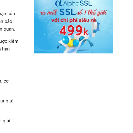
hạn của
an bảo
ên quan.
được kiểm
n hạn
h, cơ
ụng tài
 giải