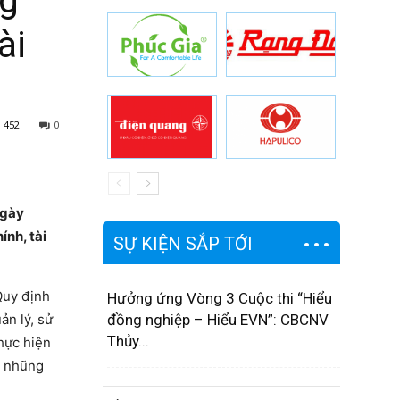
ng
ài
452
0
ngày
ính, tài
SỰ KIỆN SẮP TỚI
Quy định
Hưởng ứng Vòng 3 Cuộc thi “Hiểu
ản lý, sử
đồng nghiệp – Hiểu EVN”: CBCNV
Thủy...
hực hiện
m nhũng