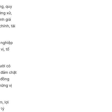
ng, quy
ứng xử,
ánh giá
hính, tài
, nghiệp
vị, tổ
ười có
o đảm chặt
, đồng
hững vị
m, lợi
 lý