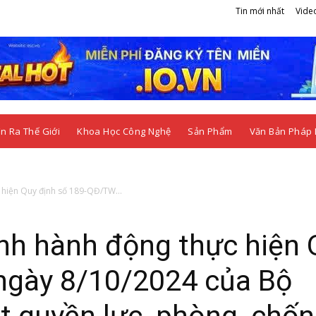
Tin mới nhất
Vide
n Ra Thế Giới
Khoa Học Công Nghệ
Sản Phẩm
Văn Bản Pháp 
 hiện Quy định số 189-QĐ/TW...
nh hành động thực hiện 
ngày 8/10/2024 của Bộ