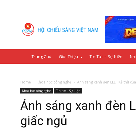
Trang Chủ
Giới Thiệu
Tin Tức – Sự Kiện
Nhì
Home
Khoa học công nghệ
Ánh sáng xanh đèn LED: Kẻ thù của t
Khoa học công nghệ
Tin tức - Sự kiện
Ánh sáng xanh đèn LE
giấc ngủ