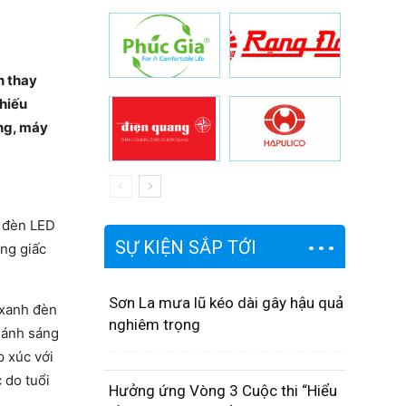
n thay
chiếu
ộng, máy
i đèn LED
SỰ KIỆN SẮP TỚI
ợng giấc
Sơn La mưa lũ kéo dài gây hậu quả
 xanh đèn
nghiêm trọng
 ánh sáng
p xúc với
 do tuổi
Hưởng ứng Vòng 3 Cuộc thi “Hiểu