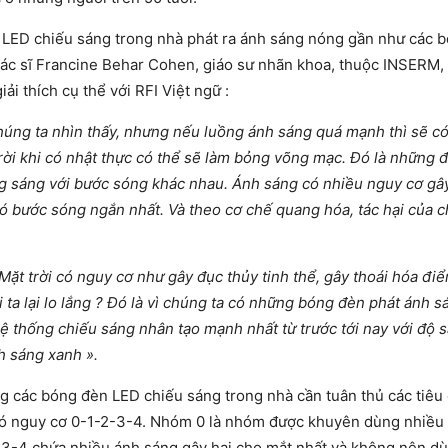
 LED chiếu sáng trong nhà phát ra ánh sáng nóng gần như các 
Bác sĩ Francine Behar Cohen, giáo sư nhãn khoa, thuộc INSERM,
iải thích cụ thể với RFI Việt ngữ :
húng ta nhìn thấy, nhưng nếu luồng ánh sáng quá mạnh thì sẽ có
rời khi có nhật thực có thể sẽ làm bỏng võng mạc. Đó là những 
ồng sáng với bước sóng khác nhau. Ánh sáng có nhiều nguy cơ gâ
có bước sóng ngắn nhất. Và theo cơ chế quang hóa, tác hại của 
Mặt trời có nguy cơ như gây đục thủy tinh thể, gây thoái hóa đi
ời ta lại lo lắng ? Đó là vì chúng ta có những bóng đèn phát ánh 
 thống chiếu sáng nhân tạo mạnh nhất từ trước tới nay với độ 
h sáng xanh ».
 các bóng đèn LED chiếu sáng trong nhà cần tuân thủ các tiêu
có nguy cơ 0-1-2-3-4. Nhóm 0 là nhóm được khuyên dùng nhiều n
3-4 chứa nhiều ánh sáng gây hại cho mắt nhất và không nên dù