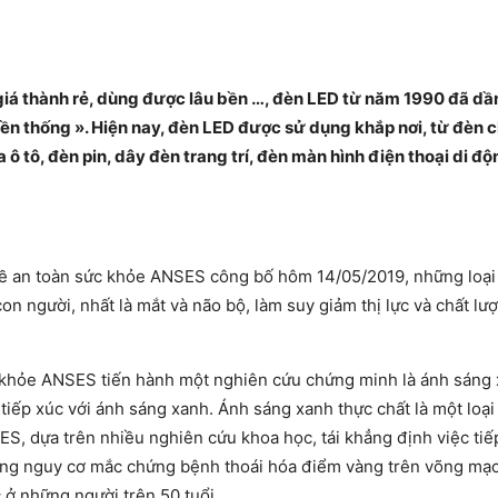
 giá thành rẻ, dùng được lâu bền …, đèn LED từ năm 1990 đã dầ
yền thống ». Hiện nay, đèn LED được sử dụng khắp nơi, từ đèn 
ô tô, đèn pin, dây đèn trang trí, đèn màn hình điện thoại di đ
về an toàn sức khỏe ANSES công bố hôm 14/05/2019, những loạ
on người, nhất là mắt và não bộ, làm suy giảm thị lực và chất lư
 khỏe ANSES tiến hành một nghiên cứu chứng minh là ánh sáng
iếp xúc với ánh sáng xanh. Ánh sáng xanh thực chất là một loại
, dựa trên nhiều nghiên cứu khoa học, tái khẳng định việc tiế
tăng nguy cơ mắc chứng bệnh thoái hóa điểm vàng trên võng mạc
 ở những người trên 50 tuổi.