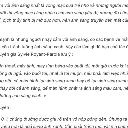
m với ánh sáng nhất là võng mạc của trẻ nhỏ và những người mớ
 tuổi thì võng mạc càng nhận cảm ánh sáng yếu đi, nhưng đó cũn
ể, dịch thủy tinh bị mờ đục hơn, nên ánh sáng truyền đến mắt c
ạnh là những người nhạy cảm với ánh sáng, có các bệnh về mắ
, cần tránh luồng ánh sáng xanh. Vậy cần làm gì để hạn chế tác 
yên gia Sylvie Royant-Parola lưu ý :
n thoại, máy tính, máy tính bảng vào buổi tối, một giờ trước khi 
ờng đi ngủ. Vào buổi tối, nhất là tối muộn, nếu phải làm việc nhi
cũng nên có màn hình lọc ánh sáng xanh hay bộ lọc ánh sáng xanh
 thay đổi cả ánh sáng, để màn hình phát ra ánh sáng màu cam, 
luồng ánh sáng xanh. »
uyên :
0-1, chúng thường được ghi rõ trên vỏ hộp bóng đèn. Chúng ta
àng hơn là ngả sang ánh xanh. Cần phải tránh mọi vật mà chún