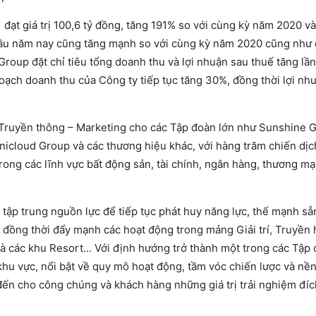
đạt giá trị 100,6 tỷ đồng, tăng 191% so với cùng kỳ năm 2020 và
đầu năm nay cũng tăng mạnh so với cùng kỳ năm 2020 cũng như
oup đặt chỉ tiêu tổng doanh thu và lợi nhuận sau thuế tăng lần
ch doanh thu của Công ty tiếp tục tăng 30%, đồng thời lợi nh
u Truyền thông – Marketing cho các Tập đoàn lớn như Sunshine 
icloud Group và các thương hiệu khác, với hàng trăm chiến dị
rong các lĩnh vực bất động sản, tài chính, ngân hàng, thương mại
 tập trung nguồn lực để tiếp tục phát huy năng lực, thế mạnh sẵ
đồng thời đẩy mạnh các hoạt động trong mảng Giải trí, Truyền 
và các khu Resort… Với định hướng trở thành một trong các Tập
khu vực, nổi bật về quy mô hoạt động, tầm vóc chiến lược và nền
n cho công chúng và khách hàng những giá trị trải nghiệm đíc