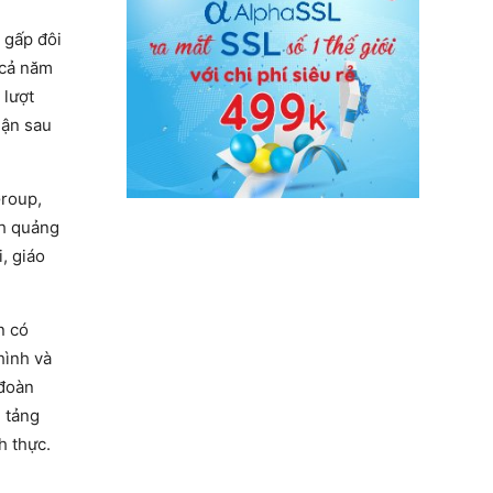
 gấp đôi
 cả năm
 lượt
uận sau
Group,
ch quảng
, giáo
n có
hình và
 đoàn
 tảng
h thực.