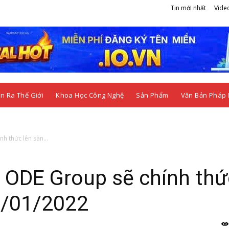
Tin mới nhất
Vide
n Ra Thế Giới
Khoa Học Công Nghệ
Sản Phẩm
Văn Bản Pháp 
h thức lên sàn...
a ODE Group sẽ chính thứ
0/01/2022