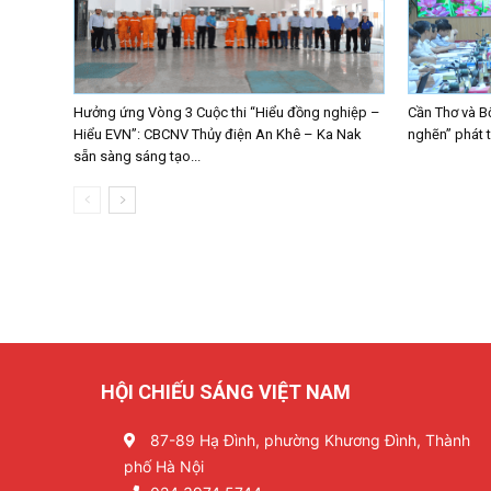
Hưởng ứng Vòng 3 Cuộc thi “Hiểu đồng nghiệp –
Cần Thơ và B
Hiểu EVN”: CBCNV Thủy điện An Khê – Ka Nak
nghẽn” phát 
sẵn sàng sáng tạo...
HỘI CHIẾU SÁNG VIỆT NAM
87-89 Hạ Đình, phường Khương Đình, Thành
phố Hà Nội