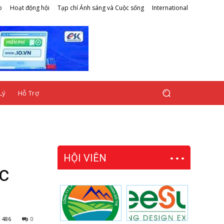
o
Hoạt động hội
Tạp chí Ánh sáng và Cuộc sống
International
Lý
Hỗ Trợ
HỘI VIÊN
c
486
0