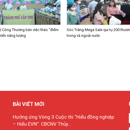
ộ Công Thương bàn việc tháo “điểm
Sóc Trăng Mega Sale qui tụ 200 thươn
triển năng lượng
trong và ngoài nước
BÀI VIẾT MỚI
Hưởng ứng Vòng 3 Cuộc thi “Hiểu đồng nghiệp
– Hiểu EVN”: CBCNV Thủy...