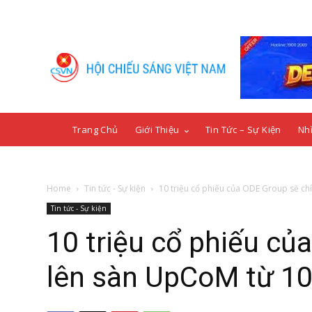
Trang Chủ
Giới Thiệu
Tin Tức – Sự Kiện
Nhì
Home
Tin tức - Sự kiện
10 triệu cổ phiếu của ODE Group sẽ chín
Tin tức - Sự kiện
10 triệu cổ phiếu củ
lên sàn UpCoM từ 1