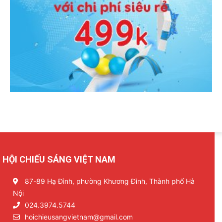
HỘI CHIẾU SÁNG VIỆT NAM
87-89 Hạ Đình, phường Khương Đình, Thành phố Hà
Nội
024.3974.5744
hoichieusangvietnam@gmail.com